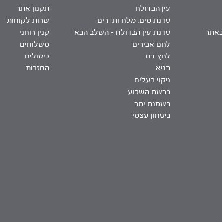
עין הבדולח
תקנון אתר
סדנת מים, מלח ותדרים
שרות לקוחות
באתר
סדנת עין הבדולח – השלב הבא
קנין רוחני
לחם אבירים
משלוחים
לחץ דם
ביטולים
תניא
החזרות
ניקוי רעלים
פרשת השבוע
השמנת יתר
ביטחון עצמי