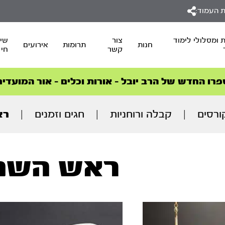
 העמוד:
 ומסלולי לימוד
צור
שיד
חנות
תרומות
אירועים
קשר
חי
סדרות הפודקאסטים
סדרות הפודקאסטים
הסדרה המובילה החודש – דרך המלך
הסדרה המובילה החודש – דרך המלך
הצטרפו למהפכת הבריאות הטבעית >
פרו החדש של הרב יובל – אורות וכלים – אור המועדים
ורסים
|
קבלה ורוחניות
|
חגים וזמנים
|
רא
ראש השנ