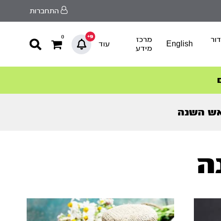
התחברות
9+
0
ור
מרכז
English
עוד
מידע
ש השנה
ה