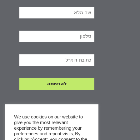
We use cookies on our website to
give you the most relevant
experience by remembering your
x
preferences and repeat visits. By
clicking “Accept”, you consent to the