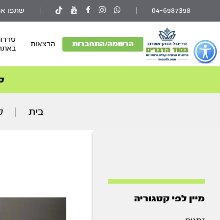
04-6987398
|
|
שתפו את
סדרות
פתור
הרשמה/התחברות
הרצאות
באתר
פתיחת
פריט
גישות
ס
וכן
רכזי
בית
|
ק
מיין לפי קטגוריה