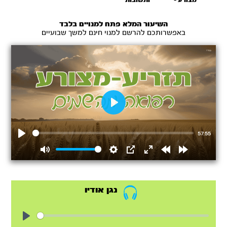
מצורע –
ותשובות
רפואה
מהשמים
השיעור המלא פתח למנויים בלבד
באפשרותכם להרשם למנוי חינם למשך שבועיים
Play
57:55
Play
Mute
Settings
PIP
Enter
Rewind
Forward
fullscreen
15s
15s
נגן אודיו
Play