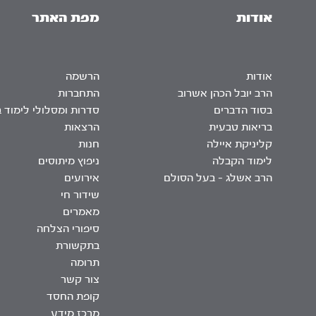
אודות
מפת האתר
אודות
הרשמה
הרב יובל הכהן אשרוב
התחברות
בסוד הדברים
סדרות ומסלולי לימוד 
בריאות טבעית
הרצאות
קליניקת איילה
חנות
לימוד הקבלה
ניפוץ מיתוסים
הרב אשלג – בעל הסולם
אירועים
שידור חי
מאמרים
סיפורי הצלחה
בתקשורת
תרומה
צור קשר
קופת החסד
מרכז מידע