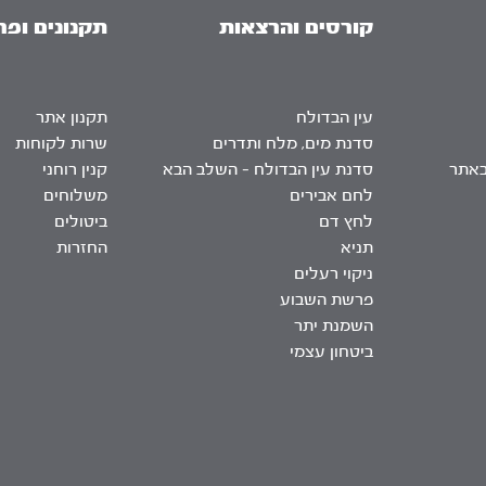
קורסים והרצאות
תקנונים ופר
עין הבדולח
תקנון אתר
סדנת מים, מלח ותדרים
שרות לקוחות
באתר
סדנת עין הבדולח – השלב הבא
קנין רוחני
לחם אבירים
משלוחים
לחץ דם
ביטולים
תניא
החזרות
ניקוי רעלים
פרשת השבוע
השמנת יתר
ביטחון עצמי