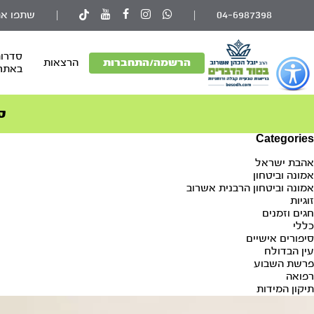
04-6987398
|
|
שתפו את
סדרות
פתור
הרשמה/התחברות
הרצאות
באתר
פתיחת
פריט
גישות
ס
וכן
Categories
רכזי
אהבת ישראל
אמונה וביטחון
אמונה וביטחון הרבנית אשרוב
זוגיות
חגים וזמנים
כללי
סיפורים אישיים
עין הבדולח
פרשת השבוע
רפואה
תיקון המידות