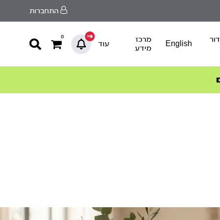
התחברות
9+
0
ור
מרכז
English
עוד
מידע