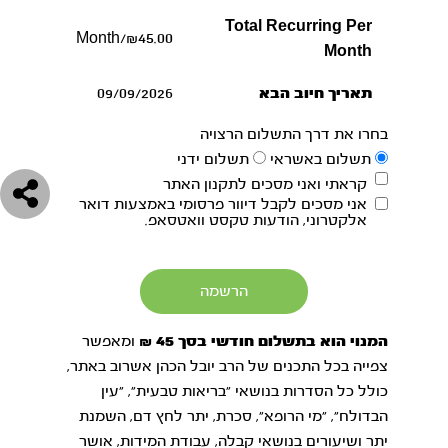
Total Recurring Per
₪45.00/Month
Month
תאריך חיוב הבא
09/09/2026
בחרו את דרך התשלום הרצויה
תשלום באשראי
תשלום ידני
קראתי ואני מסכים לתקנון האתר
אני מסכים לקבל דיוור פרסומי באמצעות דואר
אלקטרוני, הודעות טקסט וואטסאפ.
המנוי הוא בתשלום חודשי בסך 45 ₪
ומאפשר
צפייה בכל התכנים של הרב יובל הכהן אשרוב באתר,
כולל כל הסדרות בנושאי ״בריאות טבעית״, ״עין
הבדולח״, ״מי הרופא״, סכרת, יתר
לחץ דם
, השמנת
יתר ושיעורים בנושאי קבלה, עבודת המידות, אושר