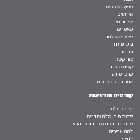
ניפוץ מיתוסים
אירועים
שידור חי
מאמרים
סיפורי הצלחה
בתקשורת
תרומה
צור קשר
קופת החסד
מרכז מידע
אתר בסוד הדברים
קורסים והרצאות
עין הבדולח
סדנת מים, מלח ותדרים
סדנת עין הבדולח – השלב הבא
לחם אבירים
לחץ דם