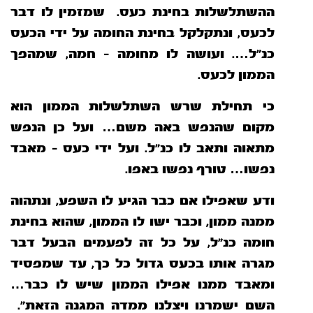
ההשתלשלות בחינת כעס. שמזמין לו דבר
לכעס, ונתקלקל בחינת
החומה על ידי הכעס
כנ”ל…. ועושה לו מחומה – חמה, שמהפך
הממון לכעס.
כי תחילת שרש השתלשלות הממון הוא
מקום שהנפש באה משם… ועל כן הנפש
מתאוה ותאב לו כנ”ל. ועל ידי כעס – מאבד
נפשו… טורף נפשו באפו.
ודע שאפילו אם כבר הגיע לו השפע, ונתהוה
ממנה ממון, וכבר ישו לו הממון, שהוא בחינת
חומה כנ”ל, על כל זה לפעמים הבעל דבר
מגרה אותו בכעס גדול
כל כך, עד שמפסיד
ומאבד ממנו אפילו הממון שיש לו כבר…
השם ישמרנו ויצלנו ממדה המגנה הזאת”.