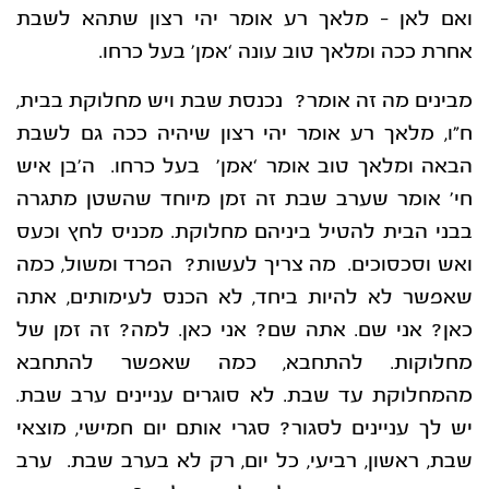
ואם לאן – מלאך רע אומר יהי רצון שתהא לשבת
אחרת ככה ומלאך טוב עונה ‘אמן’ בעל כרחו.
מבינים מה זה אומר? נכנסת שבת ויש מחלוקת בבית,
ח”ו, מלאך רע אומר יהי רצון שיהיה ככה גם לשבת
הבאה ומלאך טוב אומר ‘אמן’ בעל כרחו. ה’בן איש
חי’ אומר שערב שבת זה זמן מיוחד שהשטן מתגרה
בבני הבית להטיל ביניהם מחלוקת. מכניס לחץ וכעס
ואש וסכסוכים. מה צריך לעשות? הפרד ומשול, כמה
שאפשר לא להיות ביחד, לא הכנס לעימותים, אתה
כאן? אני שם. אתה שם? אני כאן. למה? זה זמן של
מחלוקות. להתחבא, כמה שאפשר להתחבא
מהמחלוקת עד שבת. לא סוגרים עניינים ערב שבת.
יש לך עניינים לסגור? סגרי אותם יום חמישי, מוצאי
שבת, ראשון, רביעי, כל יום, רק לא בערב שבת. ערב