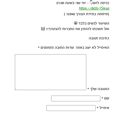
כניסה לזום👇 – ימי שני בשעה 21:00
https://did.li/7Sk6q
(סיסמה במידת הצורך 12345 )
השיעור לנשים בלבד 🤩
ואל תשכחו להזמין את החברות להצטרף!! 🙌
כתיבת תגובה
האימייל לא יוצג באתר.
שדות החובה מסומנים
*
התגובה שלך
*
שם
*
אימייל
*