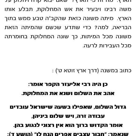
הארץ. מה זה פי הארץ? שאם יבוא קרח ויחלוק על
משה רבינו ויבעיר את אש המחלוקת, תבלע אותו
הארץ. מיתה משונה כזאת שהקב”ה טבע ממש בתוך
הבריאה, למה? כדי שתדע שכשם שהמיתה הזאת
משונה מכל המיתות, כך שונה המחלוקת בחומרתה
מכל העבירות לרעה.
כתוב במשנה (דרך ארץ זוטא ט’) :
כן היה רבי אליעזר הקפר אומר:
אהב את השלום ושנא את המחלוקת.
גדול השלום, שאפילו בשעה שישראל עובדים
עבודה זרה, ויש שלום ביניהן,
אומר הקדוש ברוך הוא אין רצוני לנגוע בהן.
שנאמר: “חבור עצבים אפרים הנח לו” (הושע ד):