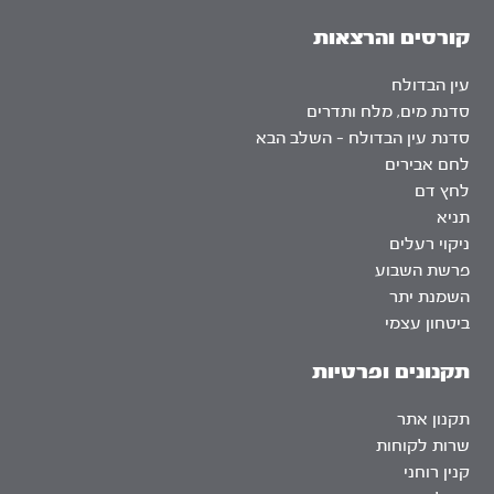
קורסים והרצאות
עין הבדולח
סדנת מים, מלח ותדרים
סדנת עין הבדולח – השלב הבא
לחם אבירים
לחץ דם
תניא
ניקוי רעלים
פרשת השבוע
השמנת יתר
ביטחון עצמי
תקנונים ופרטיות
תקנון אתר
שרות לקוחות
קנין רוחני