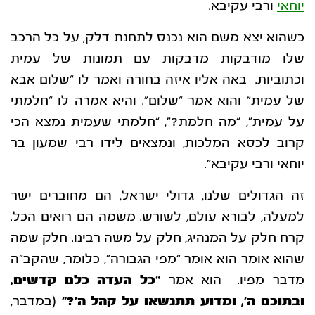
יוחאי
ורבי עקיבא.
כשהוא יצא משם הוא נכנס לתחנת דלק, על כל הרכב
שלו מודבקות מדבקות עם תמונות של עמית
וכתוביות. באה אליו איזה בחורה ואמר לו “שלום אבא
של עמית” והוא אמר “שלום”. והיא אמרה לו “חלמתי
על עמית”, “מה חלמת?”, “חלמתי שעמית נמצא הכי
קרוב לכסא המלכות, ונמצאים לידו רבי שמעון בר
יוחאי ורבי עקיבא”.
זה הגדולים שלנו, גדולי ישראל, הם מחוברים ישר
למעלה, לבורא עולם, לשורש. משמה הם רואים הכל.
קרח חלק על המנהיג, חלק על משה רבינו. חלק שמה
שהוא אומר הוא אומר “מפי הגבורה”, כלומר, שהקב”ה
מדבר מפיו. הוא אמר
“כל העדה כלם קדשים,
ובתוכם ה’, ומדוע תתנשאו על קהל ה’?”
(במדבר,