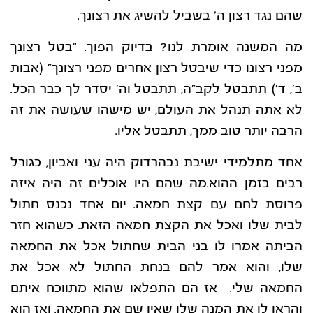
שהם נגד רצון ה’ בשביל להשיג את רצונך.
מה המשנה אומרת לנו? בדיוק הפוך. “בטל רצונך
מפני רצונו כדי שיבטל רצון אחרים מפני רצונך” (אבות
ב’, ד’) תתבטל לקב”ה, תתבטל וה’ יסדר לך כבר הכל.
לא אתה תנהל את העולם, יש מישהו שעושה את זה
הרבה יותר טוב ממך, תתבטל אליו.
אחד מתלמידי ישיבת נבהרדוק היה עני ואביון, כגורל
רבים בזמן ההוא.מה שהם היו אוכלים זה היה איזה
פרוסת לחם עם קצת חמאה. יום אחד נכנס חתול
לבית שלו ואכל את הקצת חמאה הזאת. כשהוא חזר
הביתה אמרו לו בני הבית שחתול אכל את החמאה
שלו, והוא אמר להם בנחת החתול לא אכל את
החמאה שלי. אז הם התפלאו שהוא מתווכח איתם
והראו לו את המנה שלו שאין שם את החמאה. ואז הוא