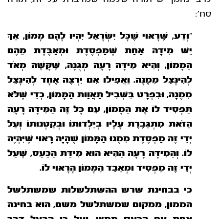
סח’:
“
וְדַע, שֶׁרָאוּי שֶׁכָּל יִשְׂרָאֵל יִהְיוּ לָהֶם מָמוֹן, אַךְ
יֵשׁ מִידָּה אַחַת שֶׁמַּפְסֶדֶת וּמְאַבֶּדֶת מֵהֶם
הַמָּמוֹן, וְהִיא מִידָּה רָעָה מְגֻנָּה, שֶׁקָּשֶׁה מְאֹד
לְהִינָּצֵל מִמֶּנָּה.
וַאֲפִילּוּ אִם יִרְצֶה אֶחָד לְהִינָּצֵל
מִמֶּנָּה, וּבִפְרָט בִּשְׁבִיל תַּאֲוַות הַמָּמוֹן, כְּדֵי שֶׁלֹּא
תַּפְסִיד לוֹ אֶת הַמָּמוֹן, עִם כָּל זֶה הַמִּידָּה רָעָה
הַזֹּאת מִתְגַּבֶּרֶת עָלָיו
בְּיַלְדוּתוֹ וּבְקַטְנוּתוֹ וְעַל
יְדֵי זֶה מַפְסֶדֶת מִמֶּנּוּ הַמָּמוֹן שֶׁהָיָה רָאוּי שֶׁיִּהְיֶה
לוֹ. וְהַמִּידָּה רָעָה הַהִיא הוּא מִידַּת הַכַּעַס, שֶׁעַל
יְדֵי זֶה מַפְסִיד וּמְאַבֵּד הַמָּמוֹן הָרָאוּי לוֹ.
כי בבחינת שרש ההשתלשלות שמשתלשל
הממון, ממקום שמשתלשל משם, הוא בחינה