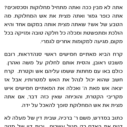
אתה לא מבין ככה ואתה מתחיל מחלוקות וסכסוכים?
אתה כופר גמור ואתה מצית את אש המחלוקת. מה
הטבע של אש? שאתה מצית אותה במקום אחד והיא
הולכת ומתפשטת ומכלה כל חלקה טובה ומזיקה בכל
מקום, מגיעה למקומות אחרים לגמרי.
קרח הביא מאתיים חמישים ראשי סנהדראות, רובם
משבט ראובן, והסית אותם לחלוק על משה ואהרן.
כולם באו עם מחתות ששמו עליהם אש וקטרת. קרח
חשב שהוא יכול לנהל את האש למטרותיו, אבל אז
יצאה אש מאת ה’ ואכלה את המאתיים חמישים איש
מקריבי הקטרת, והוכיחה שאין כזה דבר, אם אתה
מצית את אש המחלוקת סופך להאכל על ידה.
כתוב במדרש, משם ר’ ברכיה, שבית דין של מעלה לא
דנים את האדם רק מגיל עשרים. ובית דין של מטה