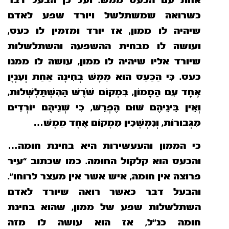
אחת עם הכעס ממש. ועל כן הבעל דבר
כשרואה שמשתלשל ויורד
שפע לאדם
שיהיה לו ממון, אז יורד ומזמין לו כעס,
ועושה לו מבחית ההשפעה והשתלשלות
שיורד אליו שיהיה לו ממון, עושה לו ממנו
כעס. כִּי הַכַּעַס הוּא
מַמָּשׁ בְּחִינָה אַחַת וְעִנְיָן
אֶחָד עִם הַמָּמוֹן, בִּמְקוֹם שֹׁרֶשׁ הַהִשְׁתַּלְשְׁלוּת,
וְאֵין בֵּינֵיהֶם שׁוּם הֶפְרֵשׁ, כִּי שְׁנֵיהֶם יוֹרְדִים
מִגְּבוּרוֹת, וְנִמְשָׁכִין מִמָּקוֹם אֶחָד מַמָּשׁ…
כי הממון והעעשירות היא בחינת חומה…
והכעס הוא קלקול החומה. כמו שכתוב “עיר
פרוצה אין חומה, איש אשר אין מעצר לרוחו”.
והבעל דבר כאשר רואה
שיורד לאדם
השתלשלות שפע של ממון, שהוא בחינת
חומה כנ”ל, אז הוא עושה לו מזה