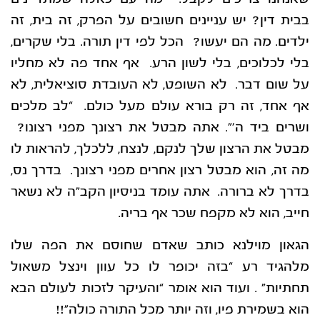
בבית דין? יש עניינים חשובים על הפרק, זה בית, זה
ילדים. מה הם יעשו? הכל לפי דין תורה. בלי שקרים,
בלי לכלוכים, בלי לשון הרע. אף אחד פה לא מחליו
על שום דבר. לא השופט, לא העובדת סוציאלית, לא
אף אחד, זה רק בורא עולם מעל כולם. “לב מלכים
ושרים ביד ה'”. אתה מבטל את רצונך מפני רצונו?
מבטל את הרצון שלך לנקם, לנצח, ללכלך, להראות לו
מה זה, הוא מבטל רצון אחרים מפני רצונך. בדרך נס,
בדרך לא ברורה. אתה עומד בניסיון הקב”ה לא נשאר
חייב, הוא לא מקפח שכר אף בריה.
הגאון מוילנא כותב שאדם שחוסם את הפה שלו
מלהגיד רע “בזה יכופר לו כל עוון וינצל משאול
תחתיות” . ועוד הוא אומר “והעיקר לזכות לעולם הבא
הוא בשמירת פיו, וזה יותר מכל התורה כולה”!!