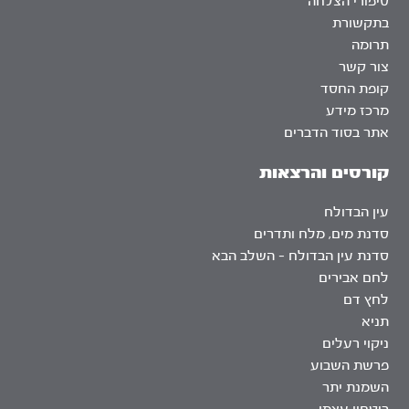
סיפורי הצלחה
בתקשורת
תרומה
צור קשר
קופת החסד
מרכז מידע
אתר בסוד הדברים
קורסים והרצאות
עין הבדולח
סדנת מים, מלח ותדרים
סדנת עין הבדולח – השלב הבא
לחם אבירים
לחץ דם
תניא
ניקוי רעלים
פרשת השבוע
השמנת יתר