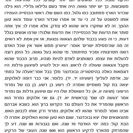
חלקה טובה. ככל שאנשים הם יותר קטנים, ככל שהדעות יותר
משובשות, כך יש יותר גאווה. היה אחד בשם גלילאו גליליי, הוא גילה
שכדור הארץ מסתובב כמו גלגל, כמו השם שלו. ראשי הכנסייה העמידו
אותו למשפט על זה, כי עד אז אמרו שכדור הארץ עומד והוא טען
ההפך. זה לא שחקרו וראו שהוא לא צודק, אלא אמרו לו: איך אתה
סותר את הדעות של הכנסייה?! את הדעות שלנו?! שרפו אנשים בגלל
דעות, כי זה פוגע בכבוד שלהם. הגאווה נפגעת, אז אין אמת. לא רואים.
זה מה שה’מסילת ישרים’ אומר: “עיוורון ממש אשר אין שכל האדם
רואה חסרונותיו ומכיר פחיתותו”. מי שהוא בעל גאווה, כל הזמן רוצה
להעלות את עצמו. כשנותנים לאדם להיות מנהיג, מרוב הכבוד שהוא
מקבל והגאווה שעולה לו לראש, הוא יכול להגיע לשיגעון גדלות. היו
דוגמאות כאלה בהיסטוריה. נבוכדנצר מלך בבל אמר:”אעלה על במתי
עב, אדמה לעליון” (ישעיהו יד, יד), כלומר, אני כבר דומה לאלוקים.
יצאה בת קול משמיים ואמרה לו: רשע בן רשע, בן בנו של נמרוד
הרשע! (חגיגה יג, א). כל השושלת שלו היו עם שיגעון גדלות. גם נמרוד
אמר “נעשה לנו שם” (בראשית יא, ד), גם אני אלוקים. נמרוד הוא
הראשון שהמריד את כל העולם נגד הקדוש ברוך הוא. כשבא אברהם
אבינו ואמר לנמרוד שהוא לא אלוקים, נמרוד זרק אותו לכבשן האש.
מהצאצאים שלו יצא נבוכדנצר, שגם הוא טען שהוא האלוקים. אמרה לו
הבת קול: כמה ימי האדם? 70 שנה, ואם בגבורות 80 שנה. דע לך
שהמרחק מהארץ לרקיע הראשון הוא 500 שנה. העובי של הרקיע