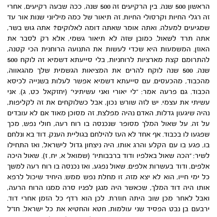
הראשון 500 שנה. בין הרקיעים זה 500 שנה, ככה שבעה רקיעים, אחרי
זה רגלי החיות וקרסולי החיות. זה תיאור של כמה מיליוני שנות אור עד
שמגיעים למעלה. ואתה אומר שאתה דומה לאלוקים? אתה גוש בשר,
אתה תרד לשאול. כמובן שזה לא תיאור גשמי, אלא רק לסבר את
האוזן. המשמעות היא שכדי לעשות את התנועה הרוחנית הכי קטנה,
להתרומם קצת מארציות לרוחניות, בלי סייעתא דשמיא זה לוקח 500
שנה. 500 שנה לוקח להרים את המציאות הגשמית שלך מהגאווה,
מהכבוד, מהכעסים. עם סייעתא דשמיא אפשר לעלות בשנייה לכיסא
הכבוד. גם פרעה אמר: “לי יאורי ואני עשיתיני” (יחזקאל כט, ג). אני
עשיתי את עצמי. יש לזה שורש נכון, אבל כשלוקחים את זה לקליפות,
נהיה שיגעון גדלות. האדם נהיה מפלצת. זה מסוכן מאוד אם לא עובדים
על זה. על שאול המלך מסופר שנכנסה בו רוח רעה, חולי נפש, מכך
שפגעו לו בכבוד. אף אחד לא העז להילחם בגוליית הענק. דוד בא ונלחם
בו, פגע בו עם הקלע והרג אותו. היה ניצחון גדול לישראל, ואז התחילו
לשיר: “הכה שאול באלפיו ודוד ברבבותיו” (שמואל א, יח, ז). שאול היכה
אלפים, ודוד בעשרות אלפים. שאול נפגע, ואז נכנסה בו רוח רעה למשך
כל ימי חייו, הוא לא יצא מזה. זו מחלת נפש ממש. היחיד שיכול לרפא
אותו היה דוד המלך, שכאשר היה מנגן לפניו סרה ממנו הרוח הרעה,
ואבל לאחר מכן שוב היתה חוזרת. לכן הוא רדף כל הזמן אחרי דוד.
ירבעם בן נבט הפסיד שני עולמות, חטא והחטיא את כל ישראל. חז”ל