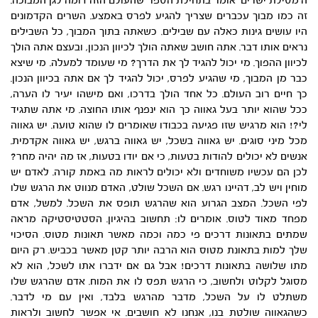
ה’מסילת ישרים’ אומר בתחילת הספר שהעולם הזה דומה לגן המבוכה.
זה כמו מבוך עכברים שצריך להגיע לפרס באמצע. השרים הקדמונים
היו עושים גינות כאלה עם שבילים. כשאתה בתוך המבוך, כל השבילים
נראים אותו דבר. אתה חושב שאתה הולך לכיוון הנכון, ובעצם אתה הולך
לכיוון ההפוך. מי יכול להגיד לך את הדרך? מי שעומד למעלה. מי שיצא
כבר מן המבוך, מי שהגיע לפרס, יכול להגיד לך אם אתה בכיוון הנכון.
כך חיים רוב העולם. כל אחד הולך בדרכו, ואם מישהו יעיר לו הערה,
ככל שהוא יותר בעל גאווה כך הוא ינפנף אותו החוצה. מי אתה שתגיד
לי?! הוא מרגיש שזו פגיעה בכבודו שאומרים לו שהוא טועה. יש גאווה
מכל מיני סוגים. יש גאווה בשכל, יש גאווה ברגש, יש גאווה אקדמית.
אנשים לא יכולים להודות בטעות, כי אם יודו בטעות, אז מה יהיה מחר?
לכן הם עכשיו משוחדים ולא יכולים לראות מה באמת קורה. לאדם יש
מוחין ויש לב, דהיינו רגש. אם השכל שולט, האדם מנווט את הרגש שלו
לפי השכל. המצב הגרוע הוא שהרגש תופס את השכל. למשל, אדם
מפחד מאוד לטוס. אומרים לו: תחשוב בהיגיון. הסטטיסטיקה מראה
שמתים בתאונות דרכים פי כמה וכמה מאשר תאונות מטוס. הסיכוי
שלך למות בתאונת מטוס הוא הרבה יותר קטן מאשר בכביש. רק היום
מתו שלושה בתאונות דרכים! אבל גם אם ידברו אתו לשכל, הוא לא
מסוגל לקלוט ולחשוב, כי הרגש תפס לו את המוח. אדם שהרגש שלו
משתלט לו על השכל, מדבר מהרגש בלבד, ואין עם מי לדבר.
כשהגאווה שולטת בנו, אנחנו לא חושבים. אי אפשר לחשוב ולראות