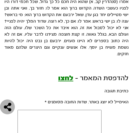
אמרו (סנהדרין קב, א) שהוא היה חכם כל כך גדול, שכל חכמי דורו היו
לפניו כעשבי השדה. הקדוש ברוך הוא אמר לו: חזור בך, ואני אתה ובן
ישי מטיילים יחד בגן עדן. שאל ירבעם את הקדוש ברוך הוא: מי בראש?
ענה לו: בן ישי בראש. אמר לו: אם כך, לא רוצה. שדוד המלך יהיה לפניי?
אני לא יכול לסבול את זה. הוא איבד את כל השכר שלו, עולם הזה
ועולם הבא, בגלל גאווה. זו קצת חוצפה מצידנו לדבר עליו, אם זה לא
היה כתוב בספרים לא היינו מעזים. ירבעם בן נבט היה יכול להיות
נשמת משיח בן יוסף. אלו אנשים ענקיים וגם היצרים שלהם מאוד
חזקים.
להדפסת המאמר –
לחצו
כתיבת תגובה
האימייל לא יוצג באתר.
שדות החובה מסומנים
*