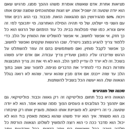
מציאות אחרת. אדם שאשתו אומרת משהו ההפך ממנו, מרגיש שאם
הוא יודה שטעה זה ישפיל אותו. יש זוגות שמתווכחים שמונה שנים אותו
ויכוח. 50% מהגירושין הם מהגאווה הזאת, מכבוד. בני הזוג רבים אחד
עם השני מי ישלוט, של מי תהיה המילה האחרונה, מי יתכופף למי. זה
איום ונורא, כמו שתי מפלצות בבית. כל עוד הזמזום של הרגש הוא כל
כך חזק, אי אפשר לחשוב, אי אפשר להשליט את המוחין על הלב. כדי
ללמוד צריך להגיע במצב ניטרלי, שבו הרגשות שקטים ואפשר לחשוב.
כך אפשר לקבל מוחין, ואם משתמשים בהם זה עוזר להשתלט על
הרגש שדיברנו עליו. כמובן שעדיין צריך עבודה. אם אדם יודע משהו
בשכל, זה לא יורד לו עדיין לתוך הלב, הוא לא חי את זה. צריך התבוננות
וחזרות רבות כדי להחדיר את הדברים פנימה, לחפור שוב ושוב בתוך
הלב עד שזה ייכנס. אם אדם מבין שהוא עיוור, שהוא לא רואה בגלל
הגאווה שלו, הוא יעשה הכל בשביל להשתנות.
סכנה של מנהיגים
הגאווה היא בכל תחום. פוליטיקה זה רק גאווה וכבוד. פוליטיקאי, גם
אם יתהפך כל הגלובוס 8 פעמים הפוך ממה שהוא אמר, הוא לא יודה
שטעה, כי זה רייטינג. לא מעניינת אותו האמת, מעניין אותו רק שיבחרו
בו. הוא משוחד. איך הוא יגיד משהו שהוא באמת מאמין בו? הוא לא
יכול. הוא מדבר ככה כי הוא רוצה להמשיך לשלוט. הגאווה הורסת כל