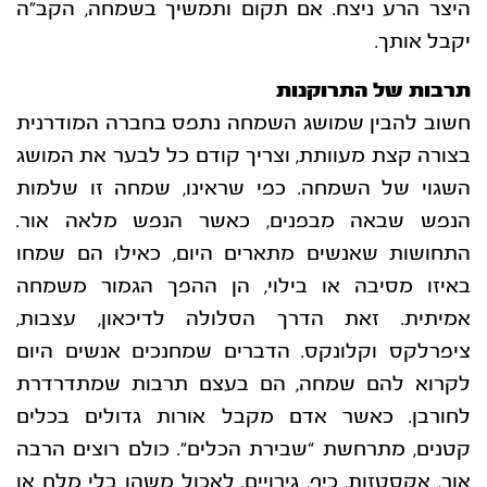
היצר הרע ניצח. אם תקום ותמשיך בשמחה, הקב”ה
יקבל אותך.
תרבות של התרוקנות
חשוב להבין שמושג השמחה נתפס בחברה המודרנית
בצורה קצת מעוותת, וצריך קודם כל לבער את
המושג
השגוי של השמחה.
כפי שראינו, שמחה זו שלמות
הנפש שבאה מבפנים, כאשר הנפש מלאה אור.
התחושות שאנשים
מתארים היום, כאילו הם שמחו
באיזו מסיבה או בילוי, הן ההפך הגמור משמחה
אמיתית. זאת הדרך
הסלולה לדיכאון, עצבות,
ציפרלקס וקלונקס. הדברים שמחנכים אנשים היום
לקרוא להם שמחה, הם
בעצם תרבות שמתדרדרת
לחורבן.
כאשר אדם מקבל אורות גדולים בכלים
קטנים, מתרחשת “שבירת הכלים”. כולם רוצים הרבה
אור,
אקסטזות, כיף, גירויים. לאכול משהו בלי מלח או