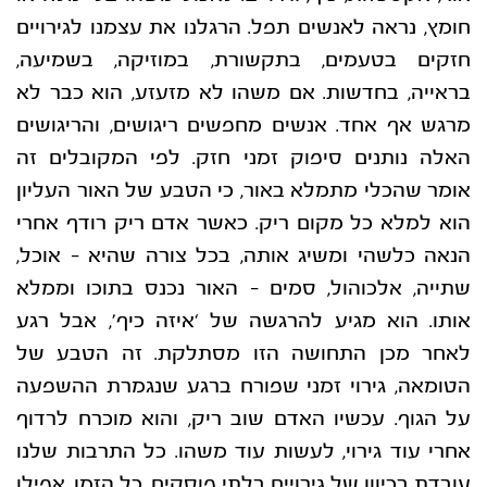
חומץ, נראה לאנשים תפל. הרגלנו את עצמנו
לגירויים
חזקים בטעמים, בתקשורת, במוזיקה, בשמיעה,
בראייה, בחדשות. אם משהו לא מזעזע,
הוא כבר לא
מרגש אף אחד. אנשים מחפשים ריגושים, והריגושים
האלה נותנים סיפוק זמני חזק. לפי
המקובלים זה
אומר שהכלי מתמלא באור, כי הטבע של האור העליון
הוא למלא כל מקום ריק. כאשר
אדם ריק רודף אחרי
הנאה כלשהי ומשיג אותה, בכל צורה שהיא – אוכל,
שתייה, אלכוהול, סמים –
האור נכנס בתוכו וממלא
אותו. הוא מגיע להרגשה של ‘איזה כיף’, אבל רגע
לאחר מכן התחושה הזו
מסתלקת. זה הטבע של
הטומאה, גירוי זמני שפורח ברגע שנגמרת ההשפעה
על הגוף. עכשיו האדם
שוב ריק, והוא מוכרח לרדוף
אחרי עוד גירוי, לעשות עוד משהו.
כל התרבות שלנו
עובדת בכיוון של גירויים בלתי פוסקים, כל הזמן. אפילו