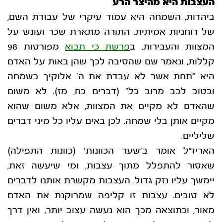
העצבות היא מהיצר הרע
ביהדות, השמחה היא עמוד עיקרי של עבודת השם,
של רוחניות אמיתית. התורה מתארת שכר ועונש
על
המצוות והעבירות. ב
פרשת כי תבוא
מפורטות 98
קללות, ונאמר שם שהסיבה לכך שהן באות על
האדם
היא “תחת אשר לא עבדת את ה’ אלוקיך בשמחה
ובטוב לבב מרוב כל” (דברים כח, מז). לא
משום
שהאדם לא מקיים את המצוות, אלא משום שהוא
מקיים אותן בלי שמחה. לכן באים עליו כל
מיני דברים
שליליים.
האריז”ל אומר ב’שער הכוונות’ (כוונות התפילה)
שאסור להתפלל מתוך עצבות, ומי שיעשה זאת,
יימשך עליו נזק גדול. העצבות מקשרת אותנו לדברים
לא טובים. עצבות זו קליפה שמרוקנת את
האדם
מאור, וכתוצאה מכך הוא נעשה עצוב יותר, ואין דרך