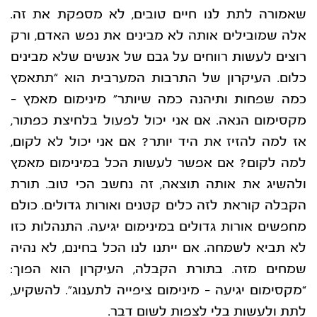
שאמורה לתת לנו חיים טובים, לא מספקת את זה.
אלה שמובילים אותה
לא מבינים את נפש האדם, ורק
רוצים לעשות רווחים על גבם של אנשים שלא מבינים
כלום. העיקרון
של התרבות המערבית הוא “תתאמץ
כמה שפחות ותיהנה כמה שיותר” מינימום מאמץ –
מקסימום
הנאה. אם אני יכול לפעול בלחיצת כפתור,
אז למה להזיז את היד יותר? אם אני יכול לא לקום,
למה
לקום? אם אפשר לעשות הכל במינימום מאמץ
ולהשיג את אותה תוצאה, זה נחשב הכי טוב.
תורת
הקבלה קוראת לזה כלים קטנים ואורות גדולים. כולם
מחפשים אורות גדולים במינימום יגיעה.
התנהלות כזו
לא תביא לשמחה. אם ייתנו לנו הכל בחינם, לא נהיה
שמחים מזה. בתורת הקבלה,
העיקרון הוא הפוך:
“מקסימום יגיעה – מינימום ציפייה לתענוג”. להשקיע,
לתת ולעשות בלי לצפות
לשום דבר.