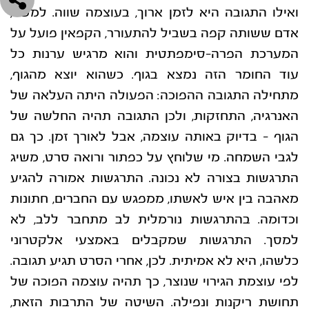
ואילו התגובה היא לזמן ארוך, בעוצמה שווה. למשל,
אדם ששותה קפה
בשביל להתעורר, הקפאין פועל על
המערכת הפרה-סימפתטית והוא מרגיש ערנות כל
עוד החומר
הזה נמצא בגוף. כשהוא יוצא מהגוף,
מתחילה התגובה ההפוכה: הפעולה היתה העלאה של
האנרגיה, התחזקות, ולכן התגובה תהיה החלשה של
הגוף – בדיוק באותה עוצמה, אבל לאורך זמן.
כך גם
לגבי השמחה. מי שלוחץ על כפתור ורואה סרט, משיג
התרגשות בצורה לא נכונה. התרגשות
אמורה להגיע
מאהבה בין איש לאשתו, ממפגש עם החברים, חתונות
וכדומה. בהתרגשות נורמלית
לב מתחבר ללב, לא
למסך. התרגשות שמקבלים באמצעי אלקטרוני
כלשהו, היא לא אמיתית. לכן,
אחרי הסרט תגיע תגובה.
לפי עוצמת הגירוי שנוצר, כך תהיה עוצמה הפוכה של
תחושת ריקנות
ונפילה.
השיטה של התרבות הזאת,