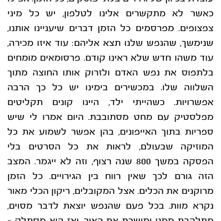
כאשר לא מתקשרים אלינו
לטלפון, יש כל מיני
צפצופים. מפרסמים כל הזמן דברים שיעניינו אותנו,
שנימשך, שהנפש שלנו תצא
אליהם: עוד איזו מכירה,
עוד משהו חדש שלא ראינו קודם. פרסומאים מומחים
בלתפוס את נפש
האדם ולזרוק אותו החוצה מתוך
השלווה שלו. במכשירים בימינו יש כל כך הרבה
אפשרויות. כשהייתי
ילד, היינו קונים תקליטים
מפלסטיק עם מחט מסתובבת. היום אמרו לי שיש
ספריות בתוך האייפונים,
בהן אפשר לשמוע את כל
המוזיקה שבעולם, לראות את כל הסרטים בלי
הפסקה במשך 800 שנה
רצוף, וזה לא ייגמר.
המצב
הזה גורם לכך שאין רווח בין הגירויים. כל הזמן
מרוקנים את הכלים. אצל המקובלים, ריקון
הכלי מאור
נקרא מוות. בכל פעם שהנפש יוצאת לדבר מסוים,
מתלהבת ממנו ומושכת את האור, ואז
הוא מסתלק –