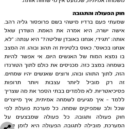
משמחה אמיתית, שכמעט אין מי שחווה אותה.
חוק הפעולה והתגובה
שמעתי פעם ברדיו מישהי בשם פרופסור גליה רהב.
אישה ישרה, היא אמרה את האמת. השדרן
שאל
אותה: “תגידי, אנחנו באובדן שליטה?” היא ענתה: “לא,
אנחנו בכאוס”. כאוס בלטינית זה תהונ
ובוהו. זה המצב
בו נמצא המוח של האנשים היום. אי אפשר להיות
בשמחה במצב כזה. מכניסים את
כולם לתוך הטורנדו
הזה, לתוך התוהו ובוהו, ורוצים שאנשים יהיו שמחים.
זה רק מוביל ליותר עצבות
ויותר תרופות
פסיכיאטריות. לא מלמדים בבתי הספר את מה שצריך
ללמד – איך מגיעים לשמחה
אמיתית, איך מייצרים
שכל ולב שמפיקים שמחה.
כל מערכת פועלת לפי
חוק פעולה ותגובה. כל פעולה שמבצעים על
המערכת, מובילה לתגובה.
הפעולה היא לזמן קצר,