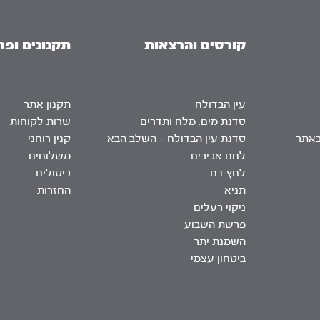
קורסים והרצאות
תקנונים ופר
עין הבדולח
תקנון אתר
סדנת מים, מלח ותדרים
שרות לקוחות
באתר
סדנת עין הבדולח – השלב הבא
קנין רוחני
לחם אבירים
משלוחים
לחץ דם
ביטולים
תניא
החזרות
ניקוי רעלים
פרשת השבוע
השמנת יתר
ביטחון עצמי