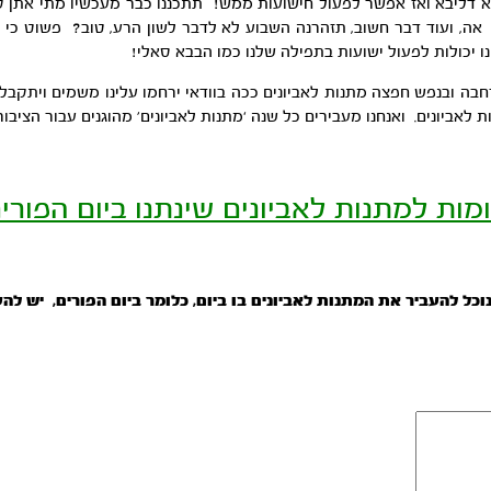
דליבא ואז אפשר לפעול חישועות ממש! תתכננו כבר מעכשיו מתי אתן קורא
ה. אה, ועוד דבר חשוב, תזהרנה השבוע לא לדבר לשון הרע, טוב? פשוט כ
 יכולות לפעול ישועות בתפילה שלנו כמו הבבא סאלי!
 רחבה ובנפש חפצה מתנות לאביונים ככה בוודאי ירחמו עלינו משמים ויתקבל
לאביונים. ואנחנו מעבירים כל שנה ‘מתנות לאביונים’ מהוגנים עבור הציבו
מות למתנות לאביונים שינתנו ביום הפורים
וכל להעביר את המתנות לאביונים בו ביום, כלומר ביום הפורים,
יש להע