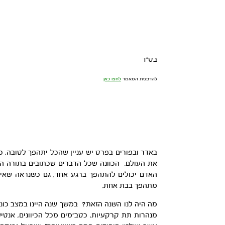
בס”ד
להדפסת המאמר
לחצו כאן
באדר ובפורים בפרט יש עניין שהכל יתהפך לטובה, 
את העולם. הכוונה שכל הדברים שכתובים בתורה הופ
האדם יכולים להתהפך ברגע אחד, גם כשנראה שאין 
מתהפך בבת אחת.
מה היה לנו השנה הזאת? במשך שנה היינו במצב כוננ
מנהרות תת קרקעיות, כטב”מים מכל הכיוונים, אנטיש