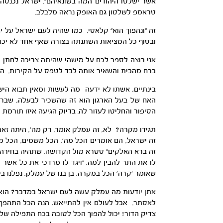
אשר ישלטו היהודים המה בשונאיהם”. ישראל נכנסה
טראמפ לשלטון גם האופק נראה מלבלב.
זה “ונהפוך הוא” קלאסי. כמו שהיה לעם ישראל על 
ובסוף כל המציאות השתנתה בצורה שאף אחד לא יכול 
אני רוצה לספר לכם על מישהי שהיתה צריכה לחתן 
ברח מהבית והשאיר אותה לבד לטפס על הקירות. הו
בינתיים, אשתו לא ידעה מה לעשות ומאין תבוא היש
האח של בעל הארגון הוא זה שהשכיר לבעלה, שברח 
הסיפור והחליטו לעזור לה. בדיוק הגיעה איזו תורמת והם שיתפו 
תגידו מקרה? לא, זה עמלק אומר. רק מה’, היתה זא
זה ישראל, הם אומרים הכל מה’, הכל משמים, הכל מ
זה ברא האלקים” סטרא מול הקדושה, שתהיה בחירה.
לו את התר להבין למה, “ויגד לו מרדכי את כל אשר ק
שאומר ‘קרה’ הכל במקרה, בן בנו של עמלק, נפלנו ב
אתן יודעות מה עמלק עשה לעם ישראל במדבר? הוא ה
לאסתר. אבל לעולם אין להתייאש, הנה הכל התהפך ל
צדיק הדור! יכול להפוך הכל לטובה בכח התפילה של