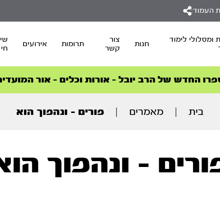
 העמוד:
 ומסלולי לימוד
צור
שיד
חנות
תרומות
אירועים
קשר
חי
סדרות הפודקאסטים
סדרות הפודקאסטים
הסדרה המובילה החודש – דרך המלך
הסדרה המובילה החודש – דרך המלך
הצטרפו למהפכת הבריאות הטבעית >
פרו החדש של הרב יובל – אורות וכלים – אור המועדים
בית
|
מאמרים
|
פורים – ונהפוך הוא
ורים - ונהפוך הוא