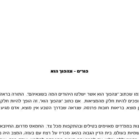
פורים – ונהפוך הוא
כמו שכתוב “ונהפוך הוא אשר ישלטו היהודים המה בשונאיהם”. התורה ברא
כים להיות חלק מהמציאות. אם כתוב “ונהפוך הוא”, זה הופך להיות חלק 
מוצא. בריאות חובות פרנסה. שנראה שבדרך הטבע אין מוצא, אדם מגיע 
ות בממ”דים מאוימים בטילים ובהתקפות מכל צד. החמאס מדרום, החיזבאללה
מיות בעולם, בית הדין הגבוה בהאג מכריז על רצח עם בעזה, המצב היה נר