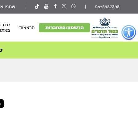
04-6987398
|
|
שתפו את
סדרות
פתור
הרשמה/התחברות
הרצאות
באתר
פתיחת
פריט
גישות
ס
וכן
רכזי
פ