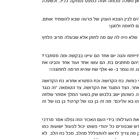
אן נושלה מכוחה ועזה כמעט נמחקה כליל, וכשעלה
 הים לבין הצבא הענק של פרעה שבא להשמיד אותם,
 לחומה ולמגן!
ק שלא היה לה עם מה לחתן אלא שבעלה מרוב הלחץ
ייחסו והנה יום אחד הם עיינו בבקשה ומה מסתבר?
הם מחתנים בת, הם עשו אחד ועוד אחד והבינו את
א תרמה לחתונה!!
י כוחות, כח הקדושה וכח הסטרא אחרא. כח הקדושה
חר, הצד המנגד את הקדושה, צד הטומאה. “זה כנגד
קרה. כשהמן ישב בלבוש שק בשער המלך אסתר שלחה
 בא עליכם”. מה זה בן בנו של קרהו? בן בנו של זה
ת הערלות! בידי העם האכזר הזה נפלנו אמר מרדכי
 שבפורים כל יהודי פשוט יכול לפעול ישועות כמו
ק מה צריך לדאוג להתפללל מהלב, מכל כח הלב. לא