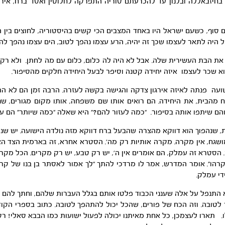
 בחיזבאללה ובלנון עד להכרעתם סוריה התפרקה לחלוטין ואסד ברח, איר
ים סוף, כשעם ישראל היו באחד המצבים הכי קשים בהיסטוריה, לחוצים בין
היה לתאר לעצמו שכך זה יהיה, הרע עצמו נהפך לטוב, הים עצמו נהפך להם
את הבת העשירית שלה. אבל לא היה לה כלום, כלום עם מה לחתן. ולא ר
א שכר לעצמו איזה יחידה קטנה וסיפר לבעל היחידה חלקים מהסיפור.
ועה פנתה לאיזה אירגון צדקה והגישה בקשה לעזרה. הרבה זמן הם לא הת
מהבית, את היחידה. הם רואים אותו שם משפחה, אותו מקום מגורים, שני
אותה בסיפור. “כמה לעזור להם?” היא שאלה “כמה שיותר” הם ענו. זה נגמר ב- 40 אלף שח שהי
ת, שנהפוך הוא דווקא מהצרה שהבעל ברח דווקא מזה נולדה הישועה. יש שנ
ושגח, אין מקרה. מקרה אותיות רק מה’. הסטרא אחרא, זה בארמית הצד הא
 הסטרא זה עמלק, הם אומרים אין ה’, יש רק טבע, יש רק מקרים. הכל מ
רהו”. אומר המדרש, אמר לו מרדכי להתך “לך אמור לאסתר בן בנו של קרהו
ידי עמלק.
תנפל על אלה שענני הכבוד פלטו אותם בגלל העברות שלהם, וחתך להם א
טובה. וזה הכח של פורים, שהכל יכול להתהפך לטובה. כתוב בספרי הקודש
ו. תארו לעצמכן, כל אחת מאיתנו יכולה לפעול ישועות כמו הבבא סאלי! ר