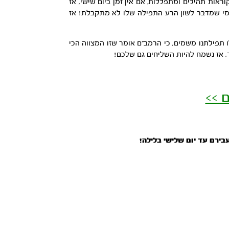
ות תהילים ומתפללות. אם אין זמן ביום שישי, אז
י מי שמדבר לשון הרע התפילה שלו לא מתקבלת! אז
ו תפילתנו משמים, כי הרמב”ם אומר שזו המצווה הכי
ר, אז נשמח להיות השליחים גם שלכם!
 >>
בירם עד יום שלישי בלילה!