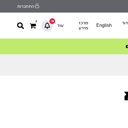
התחברות
9+
0
ור
מרכז
English
עוד
מידע