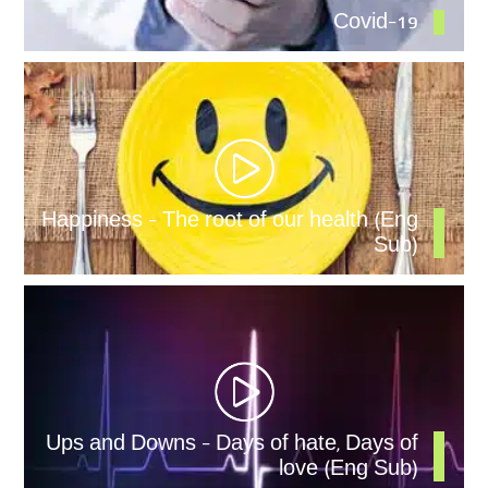
Covid-19
Happiness – The root of our health (Eng
Sub)
Ups and Downs – Days of hate, Days of
love (Eng Sub)