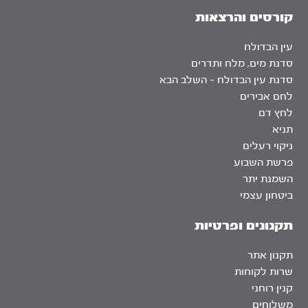
קורסים והרצאות
עין הבדולח
סדנת מים, מלח ותדרים
סדנת עין הבדולח – השלב הבא
לחם אבירים
לחץ דם
תניא
ניקוי רעלים
פרשת השבוע
השמנת יתר
ביטחון עצמי
תקנונים ופרטיות
תקנון אתר
שרות לקוחות
קנין רוחני
משלוחים