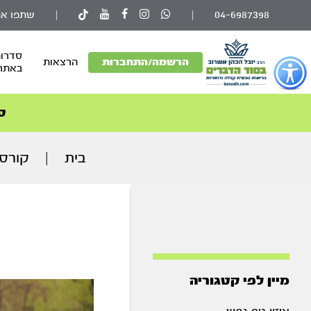
04-6987398
|
|
שתפו את
סדרות
פתור
הרשמה/התחברות
הרצאות
באתר
פתיחת
פריט
גישות
ס
וכן
רכזי
בית
|
קורסי
מיין לפי קטגוריה