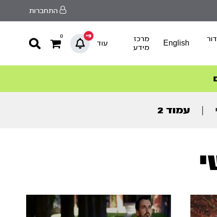
התחברות
9+
0
ור
מרכז
English
עוד
מידע
|
עמוד 2
י