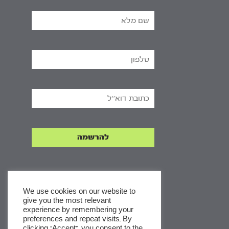
We use cookies on our website to
give you the most relevant
experience by remembering your
x
preferences and repeat visits. By
clicking “Accept”, you consent to the