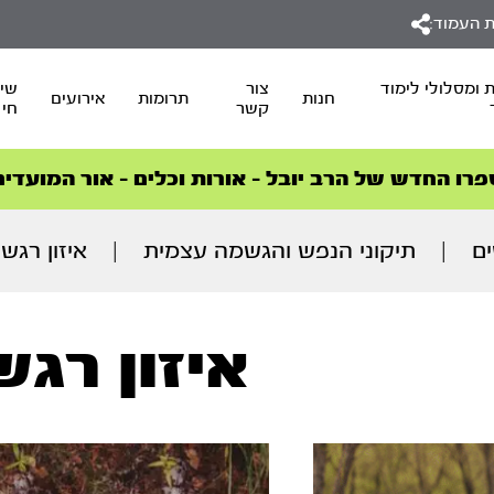
 העמוד:
 ומסלולי לימוד
צור
שיד
חנות
תרומות
אירועים
קשר
חי
סדרות הפודקאסטים
סדרות הפודקאסטים
הסדרה המובילה החודש – דרך המלך
הסדרה המובילה החודש – דרך המלך
הצטרפו למהפכת הבריאות הטבעית >
פרו החדש של הרב יובל – אורות וכלים – אור המועדים
ם
|
תיקוני הנפש והגשמה עצמית
|
איזון רגשי
איזון רגש