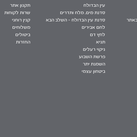
עין הבדולח
תקנון אתר
סדנת מים, מלח ותדרים
שרות לקוחות
באתר
סדנת עין הבדולח – השלב הבא
קנין רוחני
לחם אבירים
משלוחים
לחץ דם
ביטולים
תניא
החזרות
ניקוי רעלים
פרשת השבוע
השמנת יתר
ביטחון עצמי