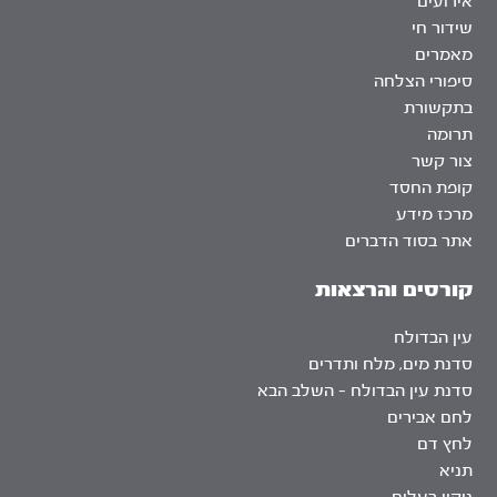
אירועים
שידור חי
מאמרים
סיפורי הצלחה
בתקשורת
תרומה
צור קשר
קופת החסד
מרכז מידע
אתר בסוד הדברים
קורסים והרצאות
עין הבדולח
סדנת מים, מלח ותדרים
סדנת עין הבדולח – השלב הבא
לחם אבירים
לחץ דם
תניא