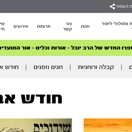
 העמוד:
 ומסלולי לימוד
צור
שיד
חנות
תרומות
אירועים
קשר
חי
סדרות הפודקאסטים
סדרות הפודקאסטים
הסדרה המובילה החודש – דרך המלך
הסדרה המובילה החודש – דרך המלך
הצטרפו למהפכת הבריאות הטבעית >
פרו החדש של הרב יובל – אורות וכלים – אור המועדים
ם
|
קבלה ורוחניות
|
חגים וזמנים
|
חודש א
חודש אב