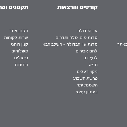
קורסים והרצאות
תקנונים ופר
עין הבדולח
תקנון אתר
סדנת מים, מלח ותדרים
שרות לקוחות
באתר
סדנת עין הבדולח – השלב הבא
קנין רוחני
לחם אבירים
משלוחים
לחץ דם
ביטולים
תניא
החזרות
ניקוי רעלים
פרשת השבוע
השמנת יתר
ביטחון עצמי