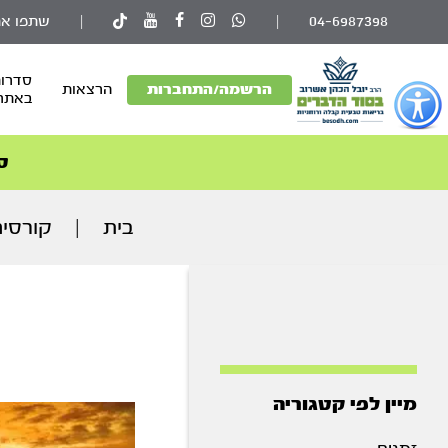
04-6987398
|
|
שתפו את
סדרות
פתור
הרשמה/התחברות
הרצאות
באתר
פתיחת
פריט
גישות
ס
וכן
רכזי
בית
|
קורסי
מיין לפי קטגוריה