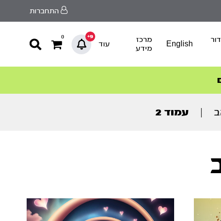
התחברות
9+
0
ור
מרכז
English
עוד
מידע
ב
|
עמוד 2