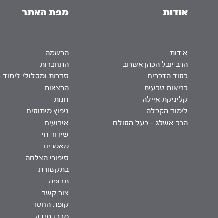
אודות
מפת האתר
אודות
הרשמה
הרב יובל הכהן אשרוב
התחברות
בסוד הדברים
סדרות ומסלולי לימוד 
בריאות טבעית
הרצאות
קליניקת איילה
חנות
לימוד הקבלה
ניפוץ מיתוסים
הרב אשלג – בעל הסולם
אירועים
שידור חי
מאמרים
סיפורי הצלחה
בתקשורת
תרומה
צור קשר
קופת החסד
מרכז מידע