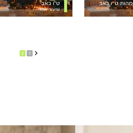
מהות ט’’ו באב
ט”ו באב
שיעור אחד
2
1