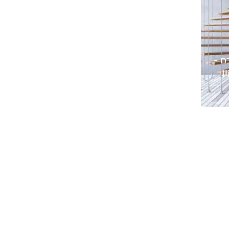
ם –
ן