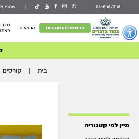
04-6987398
|
|
שתפו את
סדרות
פתור
הרשמה/התחברות
הרצאות
באתר
פתיחת
פריט
גישות
ס
וכן
רכזי
בית
|
קורסים
מיין לפי קטגוריה