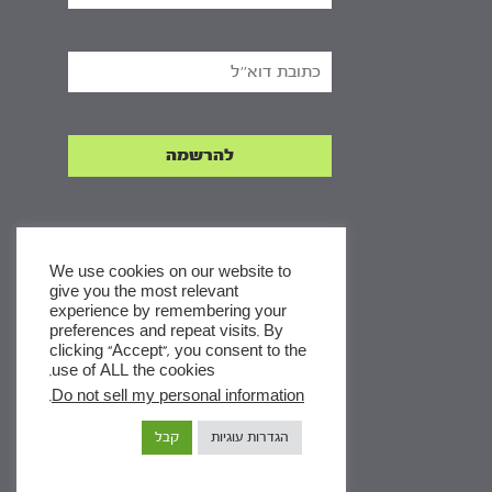
We use cookies on our website to
give you the most relevant
experience by remembering your
x
preferences and repeat visits. By
clicking “Accept”, you consent to the
לסדרות
use of ALL the cookies.
ומסלולי לימוד באתר
.
Do not sell my personal information
הגדרות עוגיות
קבל