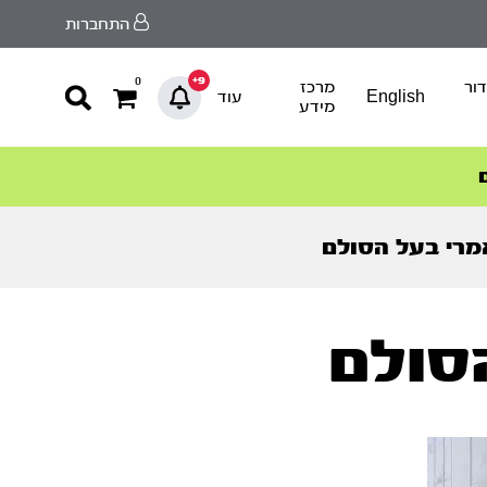
התחברות
9+
0
ור
מרכז
English
עוד
מידע
רי בעל הסולם
סולם