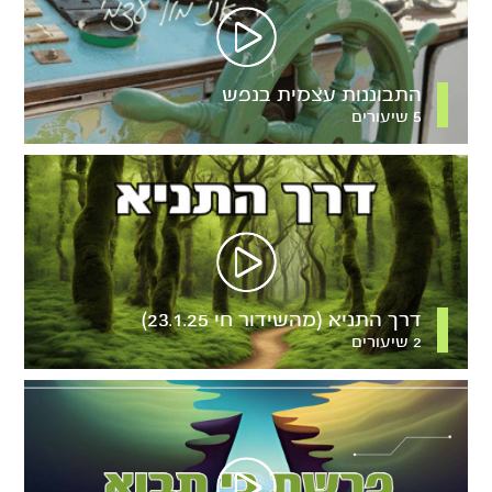
התבוננות עצמית בנפש
5 שיעורים
דרך התניא (מהשידור חי 23.1.25)
2 שיעורים