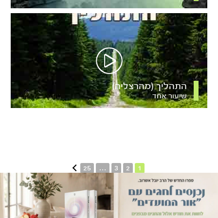
התהליך (מהרצליה)
שיעור אחד
25
…
3
2
1