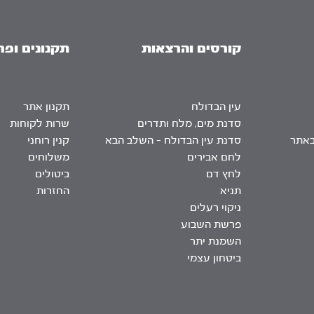
קורסים והרצאות
תקנונים ופר
עין הבדולח
תקנון אתר
סדנת מים, מלח ותדרים
שרות לקוחות
באתר
סדנת עין הבדולח – השלב הבא
קנין רוחני
לחם אבירים
משלוחים
לחץ דם
ביטולים
תניא
החזרות
ניקוי רעלים
פרשת השבוע
השמנת יתר
ביטחון עצמי