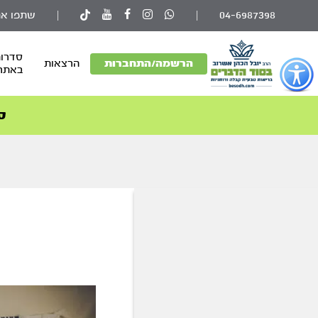
04-6987398
|
|
שתפו את
סדרות
פתור
הרשמה/התחברות
הרצאות
באתר
פתיחת
פריט
גישות
ס
וכן
רכזי