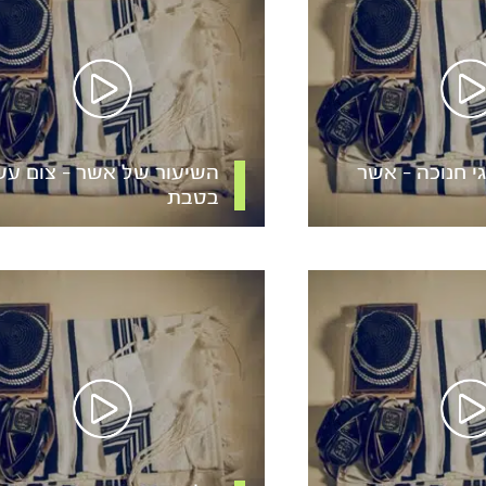
י חנוכה – אשר
השיעור של אשר – צום ע
בטבת