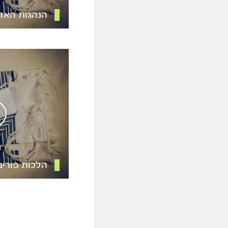
הנהגות האד
הלכות פורים