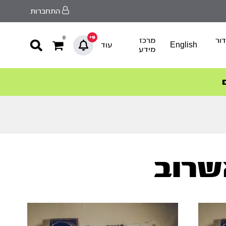
התחברות
9+
0
ור
מרכז
English
עוד
מידע
שרוב