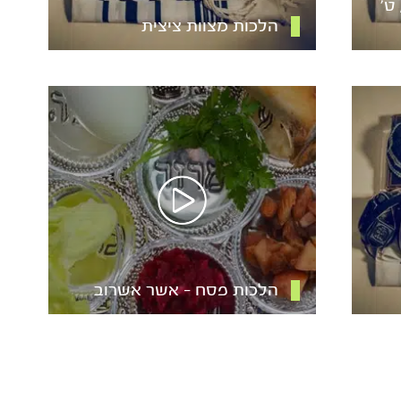
ט’
הלכות מצוות ציצית
הלכות פסח – אשר אשרוב