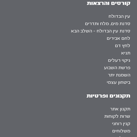
קורסים והרצאות
עין הבדולח
סדנת מים, מלח ותדרים
סדנת עין הבדולח – השלב הבא
לחם אבירים
לחץ דם
תניא
ניקוי רעלים
פרשת השבוע
השמנת יתר
ביטחון עצמי
תקנונים ופרטיות
תקנון אתר
שרות לקוחות
קנין רוחני
משלוחים