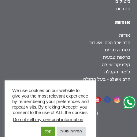
ביטולים
החזרות
אודות
אודות
הרב יובל הכהן אשרוב
בסוד הדברים
בריאות טבעית
קליניקת איילה
לימוד הקבלה
הרב אשלג – בעל הסולם
We use cookies on our website to
give you the most relevant experience
אתר שומר שבת
by remembering your preferences and
repeat visits. By clicking “Accept”, you
consent to the use of ALL the cookies.
|
SEO
.
Do not sell my personal information
x
הגדרות עוגיות
קבל
לסדרות