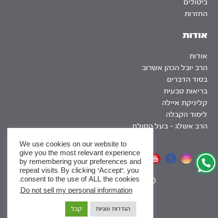
ביטולים
החזרות
אודות
אודות
הרב יובל הכהן אשרוב
בסוד הדברים
בריאות טבעית
קליניקת איילה
לימוד הקבלה
הרב אשלג – בעל הסולם
We use cookies on our website to
give you the most relevant experience
אתר שומר שבת
by remembering your preferences and
repeat visits. By clicking “Accept”, you
consent to the use of ALL the cookies.
|
SEO
.
Do not sell my personal information
x
הגדרות עוגיות
קבל
לסדרות