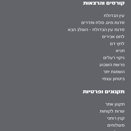
קורסים והרצאות
עין הבדולח
סדנת מים, מלח ותדרים
סדנת עין הבדולח – השלב הבא
לחם אבירים
לחץ דם
תניא
ניקוי רעלים
פרשת השבוע
השמנת יתר
ביטחון עצמי
תקנונים ופרטיות
תקנון אתר
שרות לקוחות
קנין רוחני
משלוחים