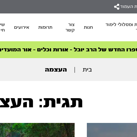
 העמוד:
 ומסלולי לימוד
צור
שיד
חנות
תרומות
אירועים
קשר
חי
סדרות הפודקאסטים
סדרות הפודקאסטים
הסדרה המובילה החודש – דרך המלך
הסדרה המובילה החודש – דרך המלך
הצטרפו למהפכת הבריאות הטבעית >
פרו החדש של הרב יובל – אורות וכלים – אור המועדים
בית
|
העצמה
תגית: העצ