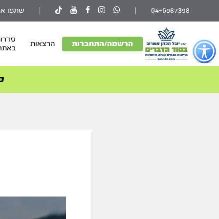
04-6987398
|
|
שתפו את
סדרות
פתור
הרשמה/התחברות
הרצאות
באתר
פתיחת
פריט
גישות
ס
וכן
רכזי