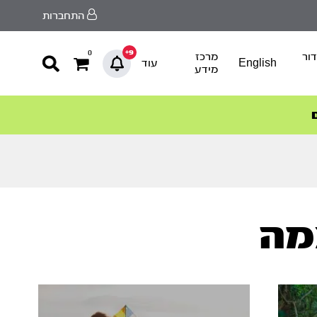
התחברות
9+
0
ור
מרכז
English
עוד
מידע
מה