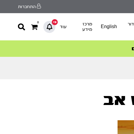
התחברות
9+
0
ור
מרכז
English
עוד
מידע
 אב