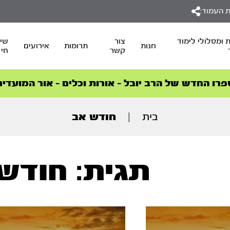
 העמוד:
 ומסלולי לימוד
צור
שיד
חנות
תרומות
אירועים
קשר
חי
סדרות הפודקאסטים
סדרות הפודקאסטים
הסדרה המובילה החודש – דרך המלך
הסדרה המובילה החודש – דרך המלך
הצטרפו למהפכת הבריאות הטבעית >
פרו החדש של הרב יובל – אורות וכלים – אור המועדים
בית
|
חודש אב
תגית: חודש