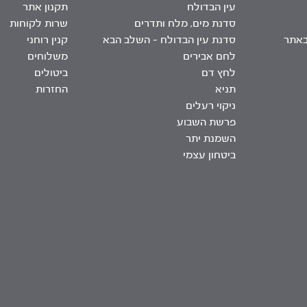
עין הבדולח
תקנון אתר
סדנת מים, מלח ותדרים
שרות לקוחות
באתר
סדנת עין הבדולח – השלב הבא
קנין רוחני
לחם אבירים
משלוחים
לחץ דם
ביטולים
תניא
החזרות
ניקוי רעלים
פרשת השבוע
השמנת יתר
ביטחון עצמי