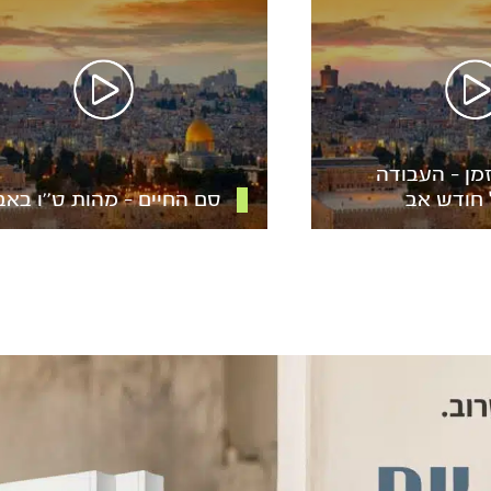
מן – העבודה
 חודש אב
סם החיים – מהות ט’’ו באב