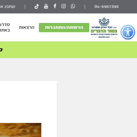
04-6987398
|
|
שתפו את
סדרות
פתור
הרשמה/התחברות
הרצאות
באתר
פתיחת
פריט
גישות
ס
וכן
רכזי