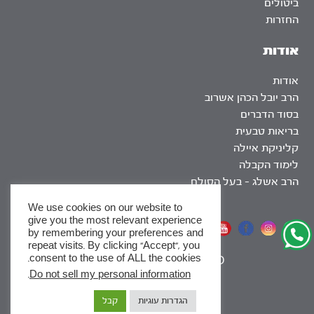
ביטולים
החזרות
אודות
אודות
הרב יובל הכהן אשרוב
בסוד הדברים
בריאות טבעית
קליניקת איילה
לימוד הקבלה
הרב אשלג – בעל הסולם
We use cookies on our website to
give you the most relevant experience
אתר שומר שבת
by remembering your preferences and
repeat visits. By clicking “Accept”, you
consent to the use of ALL the cookies.
|
SEO
.
Do not sell my personal information
x
הגדרות עוגיות
קבל
לסדרות