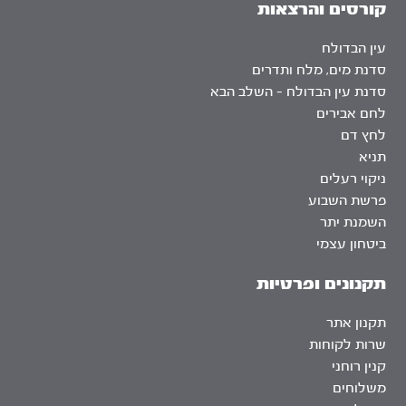
קורסים והרצאות
עין הבדולח
סדנת מים, מלח ותדרים
סדנת עין הבדולח – השלב הבא
לחם אבירים
לחץ דם
תניא
ניקוי רעלים
פרשת השבוע
השמנת יתר
ביטחון עצמי
תקנונים ופרטיות
תקנון אתר
שרות לקוחות
קנין רוחני
משלוחים