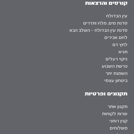
קורסים והרצאות
עין הבדולח
סדנת מים, מלח ותדרים
סדנת עין הבדולח – השלב הבא
לחם אבירים
לחץ דם
תניא
ניקוי רעלים
פרשת השבוע
השמנת יתר
ביטחון עצמי
תקנונים ופרטיות
תקנון אתר
שרות לקוחות
קנין רוחני
משלוחים