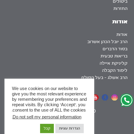
ביטולים
החזרות
אודות
אודות
הרב יובל הכהן אשרוב
בסוד הדברים
בריאות טבעית
קליניקת איילה
לימוד הקבלה
הרב אשלג – בעל הסולם
We use cookies on our website to
give you the most relevant experience
אתר שומר שבת
by remembering your preferences and
repeat visits. By clicking “Accept”, you
consent to the use of ALL the cookies.
|
SEO
.
Do not sell my personal information
x
הגדרות עוגיות
קבל
לסדרות