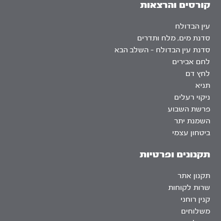
קורסים והרצאות
עין הבדולח
סדנת מים, מלח ותדרים
סדנת עין הבדולח – השלב הבא
לחם אבירים
לחץ דם
תניא
ניקוי רעלים
פרשת השבוע
השמנת יתר
ביטחון עצמי
תקנונים ופרטיות
תקנון אתר
שרות לקוחות
קנין רוחני
משלוחים