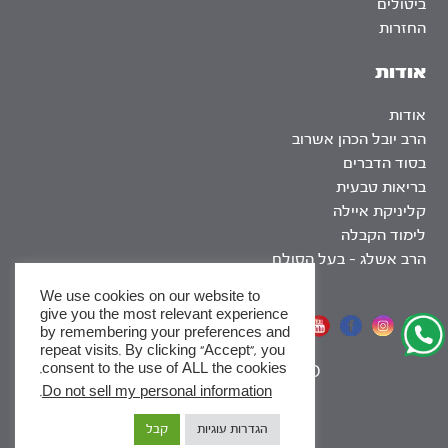
ביטולים
החזרות
אודות
אודות
הרב יובל הכהן אשרוב
בסוד הדברים
בריאות טבעית
קליניקת איילה
לימוד הקבלה
הרב אשלג – בעל הסולם
We use cookies on our website to
give you the most relevant experience
אתר שומר שבת
by remembering your preferences and
repeat visits. By clicking “Accept”, you
consent to the use of ALL the cookies.
|
SEO
.
Do not sell my personal information
x
הגדרות עוגיות
קבל
לסדרות