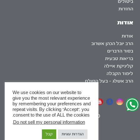
ביטולים
החזרות
אודות
אודות
הרב יובל הכהן אשרוב
בסוד הדברים
בריאות טבעית
קליניקת איילה
לימוד הקבלה
הרב אשלג – בעל הסולם
We use cookies on our website to
give you the most relevant experience
אתר שומר שבת
by remembering your preferences and
repeat visits. By clicking “Accept”, you
consent to the use of ALL the cookies.
|
SEO
.
Do not sell my personal information
x
הגדרות עוגיות
קבל
לסדרות