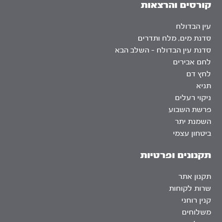
קורסים והרצאות
עין הבדולח
סדנת מים, מלח ותדרים
סדנת עין הבדולח – השלב הבא
לחם אבירים
לחץ דם
תניא
ניקוי רעלים
פרשת השבוע
השמנת יתר
ביטחון עצמי
תקנונים ופרטיות
תקנון אתר
שרות לקוחות
קנין רוחני
משלוחים