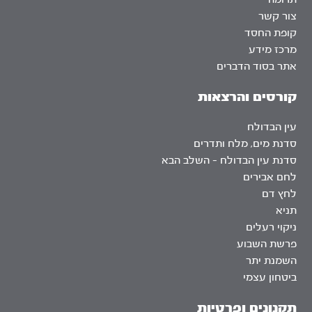
צור קשר
קופת החסד
מרכז מידע
אתר בסוד הדברים
קורסים והרצאות
עין הבדולח
סדנת מים, מלח ותדרים
סדנת עין הבדולח – השלב הבא
לחם אבירים
לחץ דם
תניא
ניקוי רעלים
פרשת השבוע
השמנת יתר
ביטחון עצמי
תקנונים ופרטיות