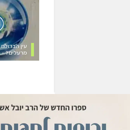
עין הבדולח –
מרעלים? – י