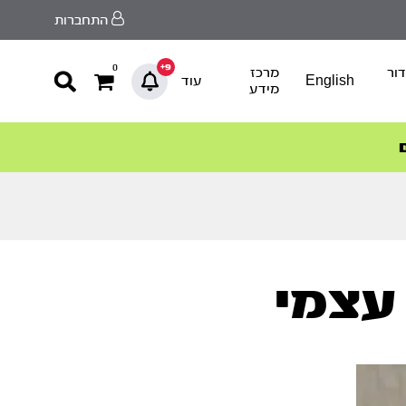
התחברות
9+
0
ור
מרכז
English
עוד
מידע
עצמי