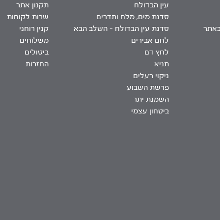
עין הבדולח
תקנון אתר
סדנת מים, מלח ותדרים
שרות לקוחות
באתר
סדנת עין הבדולח – השלב הבא
קנין רוחני
לחם אבירים
משלוחים
לחץ דם
ביטולים
תניא
החזרות
ניקוי רעלים
פרשת השבוע
השמנת יתר
ביטחון עצמי