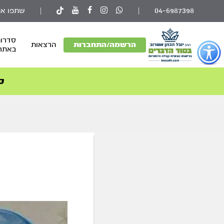
04-6987398
|
|
שתפו את
סדרות
פתור
הרשמה/התחברות
הרצאות
באתר
פתיחת
פריט
גישות
ס
וכן
רכזי