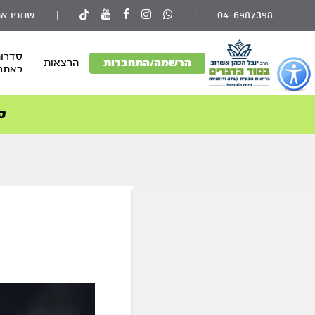
04-6987398
|
|
שתפו את
סדרות
פתור
הרשמה/התחברות
הרצאות
באתר
פתיחת
פריט
גישות
ס
וכן
רכזי