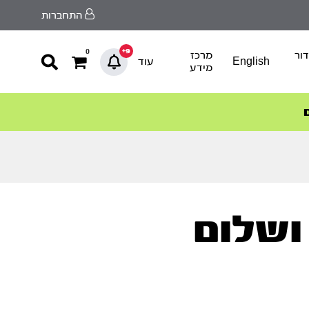
התחברות
9+
0
ור
מרכז
English
עוד
מידע
ושלום