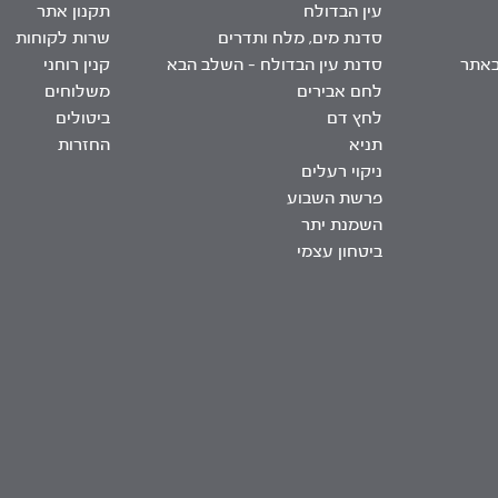
עין הבדולח
תקנון אתר
סדנת מים, מלח ותדרים
שרות לקוחות
באתר
סדנת עין הבדולח – השלב הבא
קנין רוחני
לחם אבירים
משלוחים
לחץ דם
ביטולים
תניא
החזרות
ניקוי רעלים
פרשת השבוע
השמנת יתר
ביטחון עצמי