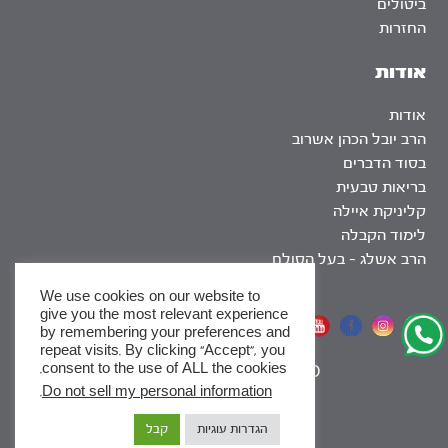
ביטולים
החזרות
אודות
אודות
הרב יובל הכהן אשרוב
בסוד הדברים
בריאות טבעית
קליניקת איילה
לימוד הקבלה
הרב אשלג – בעל הסולם
We use cookies on our website to
give you the most relevant experience
אתר שומר שבת
by remembering your preferences and
repeat visits. By clicking “Accept”, you
consent to the use of ALL the cookies.
|
SEO
.
Do not sell my personal information
x
הגדרות עוגיות
קבל
לסדרות