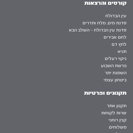
קורסים והרצאות
עין הבדולח
סדנת מים, מלח ותדרים
סדנת עין הבדולח – השלב הבא
לחם אבירים
לחץ דם
תניא
ניקוי רעלים
פרשת השבוע
השמנת יתר
ביטחון עצמי
תקנונים ופרטיות
תקנון אתר
שרות לקוחות
קנין רוחני
משלוחים