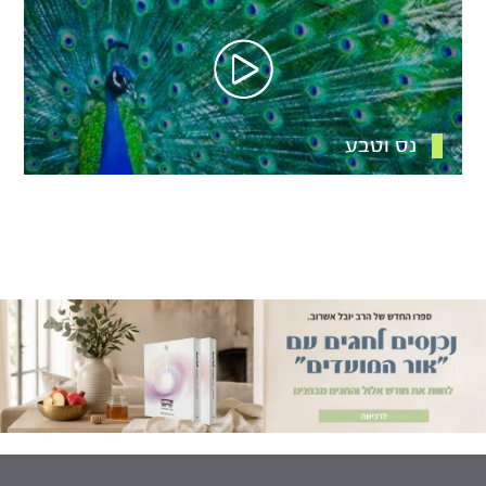
נס וטבע