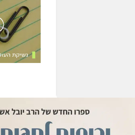
נשיקת העול