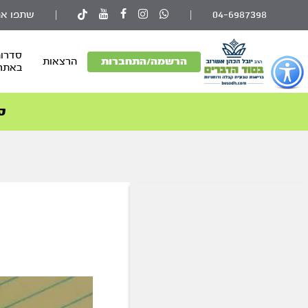
04-6987398
|
|
שתפו את
סדרות
פתור
הרשמה/התחברות
הרצאות
באתר
פתיחת
פריט
גישות
ס
וכן
רכזי