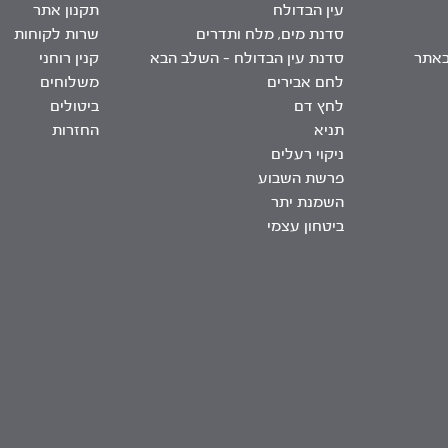
עין הבדולח
תקנון אתר
סדנת מים, מלח ותדרים
שרות לקוחות
באתר
סדנת עין הבדולח – השלב הבא
קנין רוחני
לחם אבירים
משלוחים
לחץ דם
ביטולים
תניא
החזרות
ניקוי רעלים
פרשת השבוע
השמנת יתר
ביטחון עצמי