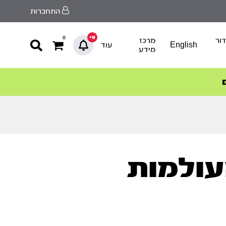
התחברות
9+
0
ור
מרכז
English
עוד
מידע
עולמות