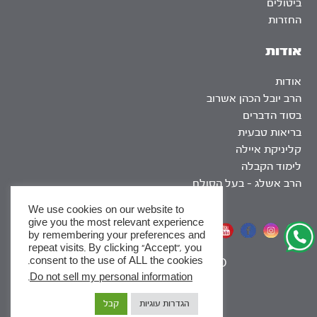
ביטולים
החזרות
אודות
אודות
הרב יובל הכהן אשרוב
בסוד הדברים
בריאות טבעית
קליניקת איילה
לימוד הקבלה
הרב אשלג – בעל הסולם
We use cookies on our website to
give you the most relevant experience
אתר שומר שבת
by remembering your preferences and
repeat visits. By clicking “Accept”, you
consent to the use of ALL the cookies.
|
SEO
.
Do not sell my personal information
x
הגדרות עוגיות
קבל
לסדרות