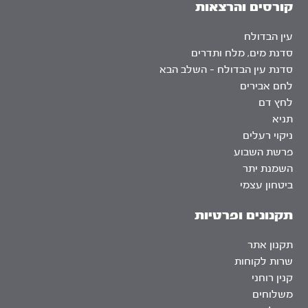
קורסים והרצאות
עין הבדולח
סדנת מים, מלח ותדרים
סדנת עין הבדולח – השלב הבא
לחם אבירים
לחץ דם
תניא
ניקוי רעלים
פרשת השבוע
השמנת יתר
ביטחון עצמי
תקנונים ופרטיות
תקנון אתר
שרות לקוחות
קנין רוחני
משלוחים