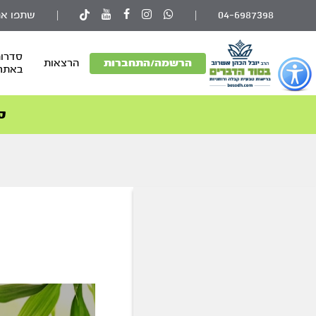
04-6987398
|
|
שתפו את
סדרות
פתור
הרשמה/התחברות
הרצאות
באתר
פתיחת
פריט
גישות
ס
וכן
רכזי