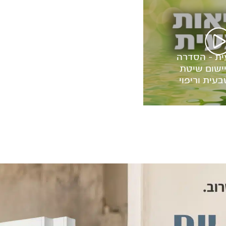
ית – הסדרה
ישום שיטת
עית וריפוי