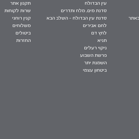
עין הבדולח
תקנון אתר
סדנת מים, מלח ותדרים
שרות לקוחות
באתר
סדנת עין הבדולח – השלב הבא
קנין רוחני
לחם אבירים
משלוחים
לחץ דם
ביטולים
תניא
החזרות
ניקוי רעלים
פרשת השבוע
השמנת יתר
ביטחון עצמי