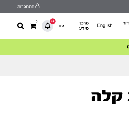
התחברות
9+
0
ור
מרכז
English
עוד
מידע
 קלה