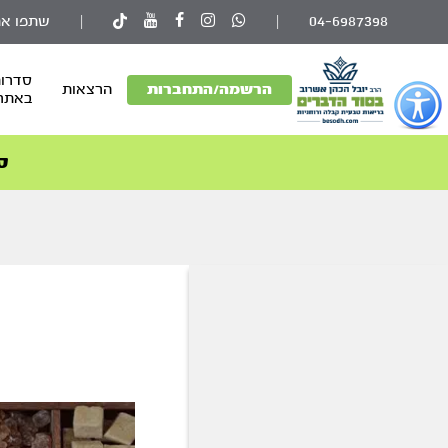
04-6987398
|
|
שתפו את
סדרות
פתור
הרשמה/התחברות
הרצאות
באתר
פתיחת
פריט
גישות
ס
וכן
רכזי