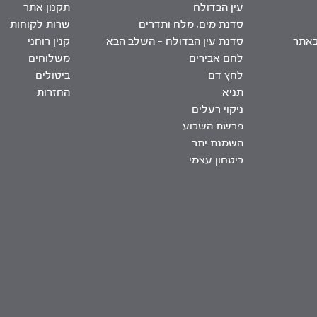
עין הבדולח
תקנון אתר
סדנת מים, מלח ותדרים
שרות לקוחות
באתר
סדנת עין הבדולח – השלב הבא
קנין רוחני
לחם אבירים
משלוחים
לחץ דם
ביטולים
תניא
החזרות
ניקוי רעלים
פרשת השבוע
השמנת יתר
ביטחון עצמי