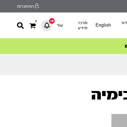
התחברות
9+
0
ור
מרכז
English
עוד
מידע
ימיה