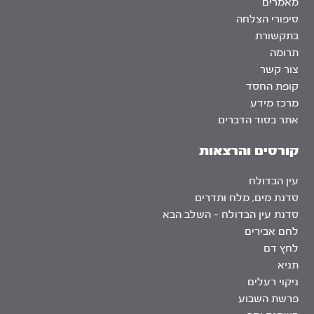
מאמרים
סיפורי הצלחה
בתקשורת
תרומה
צור קשר
קופת החסד
מרכז מידע
אתר בסוד הדברים
קורסים והרצאות
עין הבדולח
סדנת מים, מלח ותדרים
סדנת עין הבדולח – השלב הבא
לחם אבירים
לחץ דם
תניא
ניקוי רעלים
פרשת השבוע