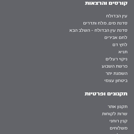
קורסים והרצאות
עין הבדולח
סדנת מים, מלח ותדרים
סדנת עין הבדולח – השלב הבא
לחם אבירים
לחץ דם
תניא
ניקוי רעלים
פרשת השבוע
השמנת יתר
ביטחון עצמי
תקנונים ופרטיות
תקנון אתר
שרות לקוחות
קנין רוחני
משלוחים