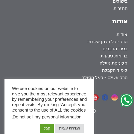
ביטולים
החזרות
אודות
אודות
הרב יובל הכהן אשרוב
בסוד הדברים
בריאות טבעית
קליניקת איילה
לימוד הקבלה
הרב אשלג – בעל הסולם
We use cookies on our website to
give you the most relevant experience
אתר שומר שבת
by remembering your preferences and
repeat visits. By clicking “Accept”, you
consent to the use of ALL the cookies.
|
SEO
.
Do not sell my personal information
x
הגדרות עוגיות
קבל
לסדרות