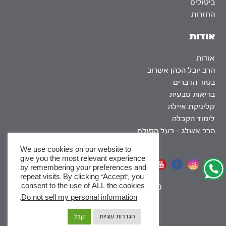
ביטולים
החזרות
אודות
אודות
הרב יובל הכהן אשרוב
בסוד הדברים
בריאות טבעית
קליניקת איילה
לימוד הקבלה
הרב אשלג – בעל הסולם
We use cookies on our website to
give you the most relevant experience
אתר שומר שבת
by remembering your preferences and
repeat visits. By clicking “Accept”, you
consent to the use of ALL the cookies.
|
SEO
.
Do not sell my personal information
x
הגדרות עוגיות
קבל
לסדרות