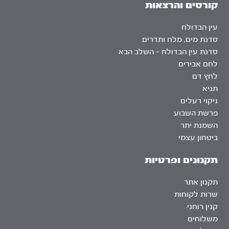
קורסים והרצאות
עין הבדולח
סדנת מים, מלח ותדרים
סדנת עין הבדולח – השלב הבא
לחם אבירים
לחץ דם
תניא
ניקוי רעלים
פרשת השבוע
השמנת יתר
ביטחון עצמי
תקנונים ופרטיות
תקנון אתר
שרות לקוחות
קנין רוחני
משלוחים