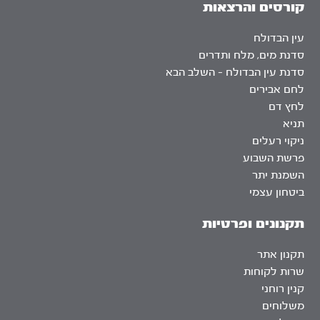
קורסים והרצאות
עין הבדולח
סדנת מים, מלח ותדרים
סדנת עין הבדולח – השלב הבא
לחם אבירים
לחץ דם
תניא
ניקוי רעלים
פרשת השבוע
השמנת יתר
ביטחון עצמי
תקנונים ופרטיות
תקנון אתר
שרות לקוחות
קנין רוחני
משלוחים