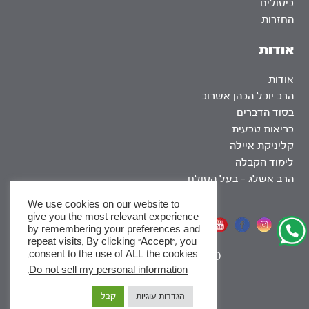
ביטולים
החזרות
אודות
אודות
הרב יובל הכהן אשרוב
בסוד הדברים
בריאות טבעית
קליניקת איילה
לימוד הקבלה
הרב אשלג – בעל הסולם
We use cookies on our website to
give you the most relevant experience
אתר שומר שבת
by remembering your preferences and
repeat visits. By clicking “Accept”, you
consent to the use of ALL the cookies.
|
SEO
.
Do not sell my personal information
x
הגדרות עוגיות
קבל
לסדרות