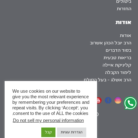
ביטולים
החזרות
אודות
אודות
הרב יובל הכהן אשרוב
בסוד הדברים
בריאות טבעית
קליניקת איילה
לימוד הקבלה
הרב אשלג – בעל הסולם
We use cookies on our website to
give you the most relevant experience
אתר שומר שבת
by remembering your preferences and
repeat visits. By clicking “Accept”, you
consent to the use of ALL the cookies.
|
SEO
.
Do not sell my personal information
x
הגדרות עוגיות
קבל
לסדרות