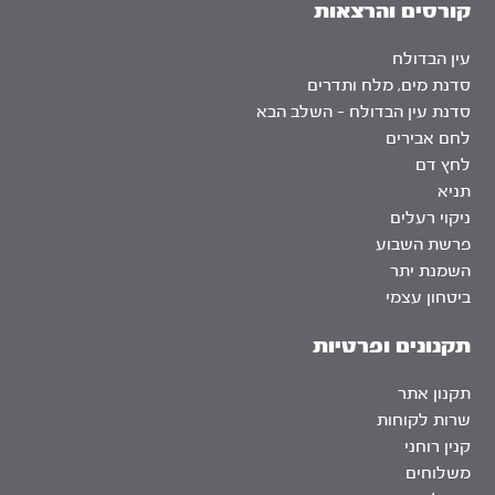
קורסים והרצאות
עין הבדולח
סדנת מים, מלח ותדרים
סדנת עין הבדולח – השלב הבא
לחם אבירים
לחץ דם
תניא
ניקוי רעלים
פרשת השבוע
השמנת יתר
ביטחון עצמי
תקנונים ופרטיות
תקנון אתר
שרות לקוחות
קנין רוחני
משלוחים