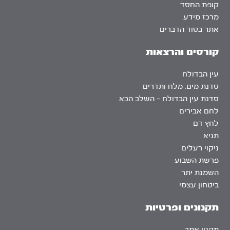
קופת החסד
מרכז מידע
אתר בסוד הדברים
קורסים והרצאות
עין הבדולח
סדנת מים, מלח ותדרים
סדנת עין הבדולח – השלב הבא
לחם אבירים
לחץ דם
תניא
ניקוי רעלים
פרשת השבוע
השמנת יתר
ביטחון עצמי
תקנונים ופרטיות
תקנון אתר