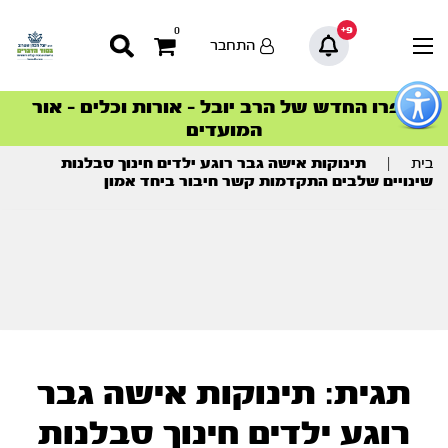
9+
0
התחבר
פתור
פתיחת
ספרו החדש של הרב יובל – אורות וכלים – אור
סדרות הפודקאסטים
סדרות הפודקאסטים
הסדרה המובילה החודש – דרך המלך
הסדרה המובילה החודש – דרך המלך
הצטרפו למהפכת הבריאות הטבעית >
פריט
המועדים
גישות
וכן
רכזי
בית
|
תינוקות אישה גבר רוגע ילדים חינוך סבלנות
שינויים שלבים התקדמות קשר חיבור ביחד אמון
תגית: תינוקות אישה גבר
רוגע ילדים חינוך סבלנות