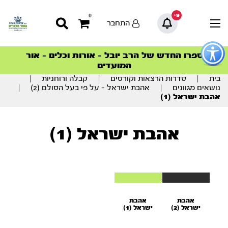
9+
0
התחבר
פתור
פתיחת
ספרו החדש של הרב יובל – אורות וכלים – אור
סדרות הפודקאסטים
סדרות הפודקאסטים
הסדרה המובילה החודש – דרך המלך
הסדרה המובילה החודש – דרך המלך
הצטרפו למהפכת הבריאות הטבעית >
פריט
המועדים
גישות
וכן
בית
|
סדרות הרצאות וקורסים
|
קבלה ורוחניות
|
רכזי
נושאים מגוונים
|
אהבת ישראל – על פי בעל הסולם (2)
|
אהבת ישראל (1)
אהבת ישראל (1)
אהבת
אהבת
ישראל (2)
ישראל (1)