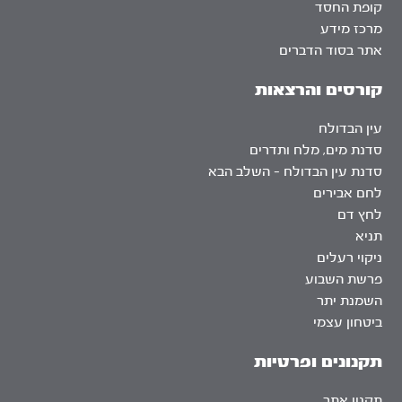
קופת החסד
מרכז מידע
אתר בסוד הדברים
קורסים והרצאות
עין הבדולח
סדנת מים, מלח ותדרים
סדנת עין הבדולח – השלב הבא
לחם אבירים
לחץ דם
תניא
ניקוי רעלים
פרשת השבוע
השמנת יתר
ביטחון עצמי
תקנונים ופרטיות
תקנון אתר