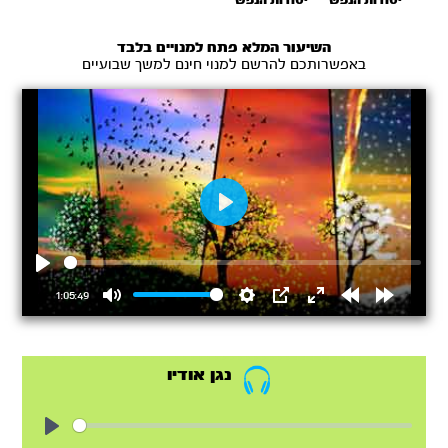
יסודות הנפש
יסודות הנפש
חלק א' -
חלק ב' -
תנועות
איזון וזרימה
רגשיות
השיעור המלא פתח למנויים בלבד
באפשרותכם להרשם למנוי חינם למשך שבועיים
Play
Play
1:05:49
Mute
Settings
PIP
Enter
Rewind
Forward
fullscreen
15s
15s
נגן אודיו
Play