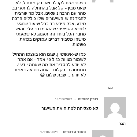
כש-נכנסים לקבלה ואני רק מתחיל, לא
שאני מבין – קל אבל בהתחלה להתערבב
מהר עם הרבה נושאים, אבל מה שרציתי
להגיד זה ש-השיעורים שלו כוללים הרבה
מידע, אבל מידע רב בכל שיעור שנוגע
לנושא הספציפי שהוא מדבר עליו והוא
מחבר הכל ביחד וזה תענוג. לא שמעתי
מישהו מסביר דברים עמוקים בכזאת
פשטות.
כמו ש-אינשטיין, שגם הוא בעצמו התחיל
לשמור מצוות בגיל 40 אמר – אם אתה
לא יודע להסביר את מה שאתה יודע /
מתמחה בו בקלות – אתה כנראה באמת
לא יודע… שבת שלום 😀
הגב
רובין יהודית
–
14/10/2021
לא מצליחה לפתוח את השיעור
הגב
בסוד הדברים
–
17/10/2021