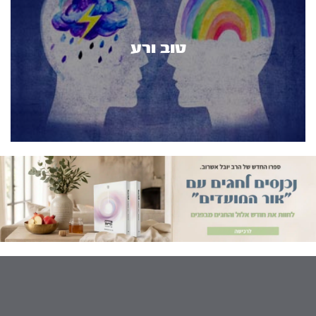
טוב ורע