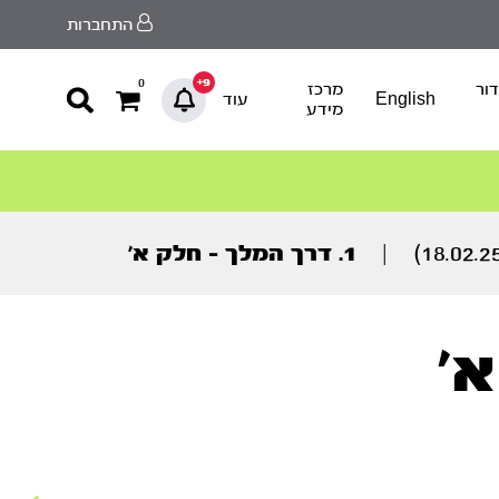
התחברות
9+
0
ור
מרכז
English
עוד
מידע
|
1. דרך המלך – חלק א’