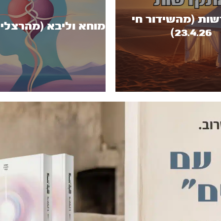
ות (מהשידור חי
מוחא וליבא (מהרצליה .5.25
23.4.26)