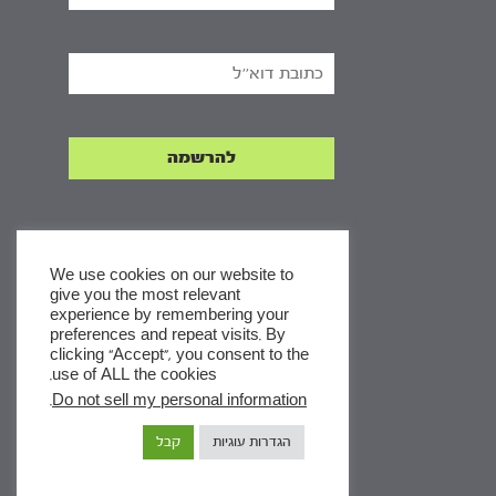
We use cookies on our website to
give you the most relevant
experience by remembering your
x
preferences and repeat visits. By
clicking “Accept”, you consent to the
לסדרות
use of ALL the cookies.
ומסלולי לימוד באתר
.
Do not sell my personal information
הגדרות עוגיות
קבל