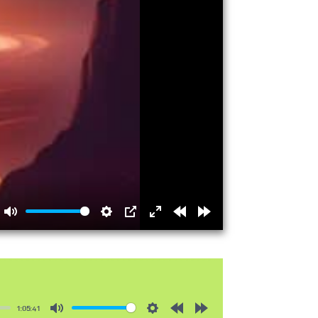
Mute
Settings
PIP
Enter
Rewind
Forward
fullscreen
15s
15s
1:05:41