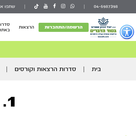
04-6987398
|
|
שתפו את
סדרות
פתור
הרשמה/התחברות
הרצאות
באתר
פתיחת
פריט
גישות
וכן
רכזי
בית
|
סדרות הרצאות וקורסים
|
1. דרך המלך - חלק א'