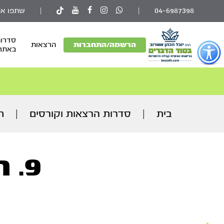
04-6987398
|
|
שתפו את
סדרות
פתור
הרשמה/התחברות
הרצאות
באתר
פתיחת
פריט
גישות
וכן
רכזי
בית
|
סדרות הרצאות וקורסים
|
ח
9. תיקון הראיה - חלק א'