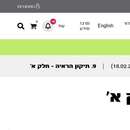
התחברות
9+
0
ור
מרכז
English
עוד
מידע
|
9. תיקון הראיה – חלק א’