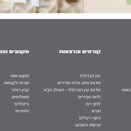
קורסים והרצאות
תקנונים ופר
עין הבדולח
תקנון אתר
סדנת מים, מלח ותדרים
שרות לקוחות
באתר
סדנת עין הבדולח – השלב הבא
קנין רוחני
לחם אבירים
משלוחים
לחץ דם
ביטולים
תניא
החזרות
ניקוי רעלים
פרשת השבוע