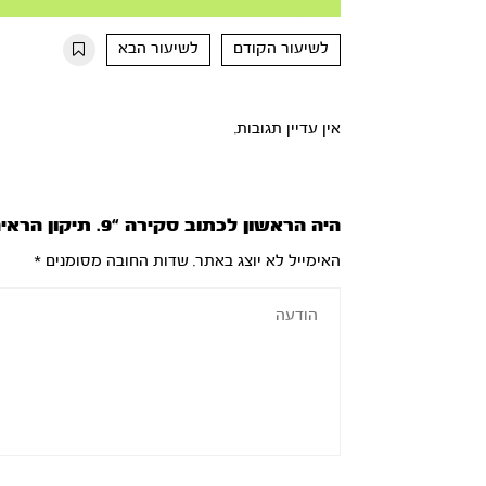
Mute
Settings
Rewind
Forward
10s
10s
לשיעור הקודם
לשיעור הבא
אין עדיין תגובות.
היה הראשון לכתוב סקירה “9. תיקון הראיה – חלק א’”
האימייל לא יוצג באתר.
שדות החובה מסומנים
*