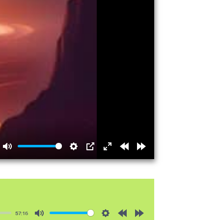
Mute
Settings
PIP
Enter
Rewind
Forward
fullscreen
15s
15s
57:16