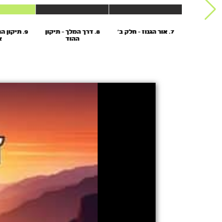
7. אור הגנוז - חלק ב'
8. דרך המלך – תיקון
9. תיקון ה
ההוד
א