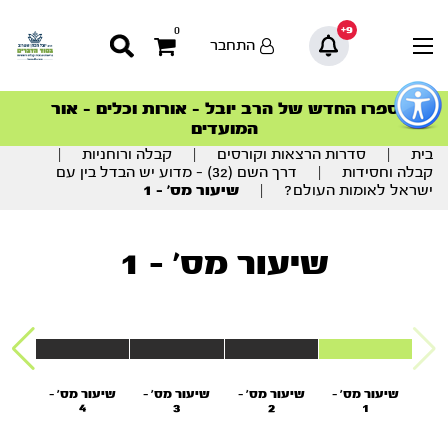
9+
0
התחבר
פתור
פתיחת
ספרו החדש של הרב יובל – אורות וכלים – אור
סדרות הפודקאסטים
סדרות הפודקאסטים
הסדרה המובילה החודש – דרך המלך
הסדרה המובילה החודש – דרך המלך
הצטרפו למהפכת הבריאות הטבעית >
פריט
המועדים
גישות
וכן
בית
|
סדרות הרצאות וקורסים
|
קבלה ורוחניות
|
רכזי
קבלה וחסידות
|
דרך השם (32) – מדוע יש הבדל בין עם
ישראל לאומות העולם?
|
שיעור מס’ – 1
שיעור מס' - 1
שיעור מס' -
שיעור מס' -
שיעור מס' -
שיעור מס' -
שיעו
4
3
2
1