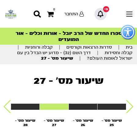
9+
0
התחבר
פתור
פתיחת
ספרו החדש של הרב יובל – אורות וכלים – אור
סדרות הפודקאסטים
סדרות הפודקאסטים
הסדרה המובילה החודש – דרך המלך
הסדרה המובילה החודש – דרך המלך
הצטרפו למהפכת הבריאות הטבעית >
פריט
המועדים
גישות
וכן
בית
|
סדרות הרצאות וקורסים
|
קבלה ורוחניות
|
רכזי
קבלה וחסידות
|
דרך השם (32) – מדוע יש הבדל בין עם
ישראל לאומות העולם?
|
שיעור מס’ – 27
שיעור מס' - 27
' -
שיעור מס' -
שיעור מס' -
שיעור מס' -
שיעור מס' -
שיעו
28
27
26
25