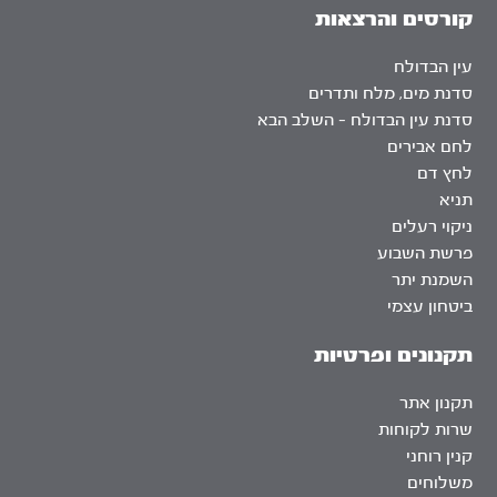
קורסים והרצאות
עין הבדולח
סדנת מים, מלח ותדרים
סדנת עין הבדולח – השלב הבא
לחם אבירים
לחץ דם
תניא
ניקוי רעלים
פרשת השבוע
השמנת יתר
ביטחון עצמי
תקנונים ופרטיות
תקנון אתר
שרות לקוחות
קנין רוחני
משלוחים