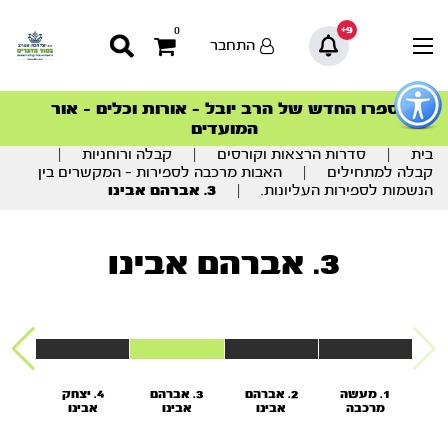
9+
0
התחבר
פתור
פתיחת
ספרו החדש של הרב יובל – אורות וכלים – אור
סדרות הפודקאסטים
סדרות הפודקאסטים
הסדרה המובילה החודש – דרך המלך
הסדרה המובילה החודש – דרך המלך
הצטרפו למהפכת הבריאות הטבעית >
פריט
המועדים
גישות
וכן
בית
|
סדרות הרצאות וקורסים
|
קבלה ורוחניות
|
רכזי
קבלה למתחילים
|
האבות מרכבה לספירות – המקשרים בין
הנשמות לספירות העליונות.
|
3. אברהם אבינו
3. אברהם אבינו
1. מעשה
2. אברהם
3. אברהם
4. יצחק
5
מרכבה
אבינו
אבינו
אבינו
א