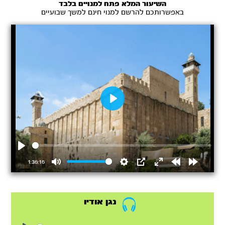
השיעור המלא פתח למנויים בלבד
באפשרותכם להרשם למנוי חינם למשך שבועיים
Play
Play
1:36:16
Mute
Settings
PIP
Enter
Rewind
Forward
fullscreen
15s
15s
נגן אודיו