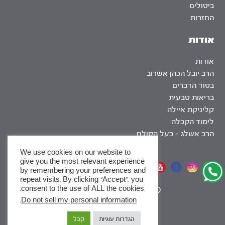
ביטולים
החזרות
אודות
אודות
הרב יובל הכהן אשרוב
בסוד הדברים
בריאות טבעית
קליניקת איילה
לימוד הקבלה
הרב אשלג – בעל הסולם
We use cookies on our website to
give you the most relevant experience
אתר שומר שבת
by remembering your preferences and
repeat visits. By clicking “Accept”, you
consent to the use of ALL the cookies.
|
SEO
.
Do not sell my personal information
x
הגדרות עוגיות
קבל
לסדרות