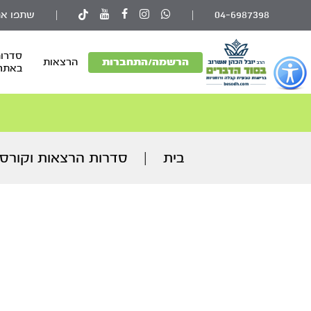
04-6987398
|
|
שתפו את
סדרות
פתור
הרשמה/התחברות
הרצאות
באתר
פתיחת
פריט
גישות
וכן
רכזי
בית
|
סדרות הרצאות וקורסי