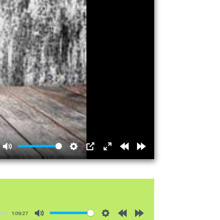
Mute
Settings
PIP
Enter
Rewind
Forward
fullscreen
15s
15s
1:09:27