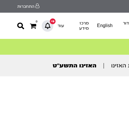
התחברות
9+
0
ור
מרכז
English
עוד
מידע
האזינו
|
האזינו התשע’’ט