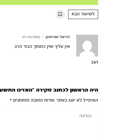
Mute
Settings
Rewind
Forward
10s
10s
לשיעור הבא
דניאל שניטמן
–
07/10/2022
אין עליך ואין כמותך כבוד הרב
הגב
היה הראשון לכתוב סקירה “האזינו התשע’
האימייל לא יוצג באתר.
שדות החובה מסומנים
*