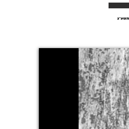
תשע’’ג