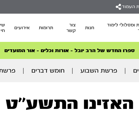
 העמוד:
 ומסלולי לימוד
צור
שיד
חנות
תרומות
אירועים
קשר
חי
סדרות הפודקאסטים
סדרות הפודקאסטים
הסדרה המובילה החודש – דרך המלך
הסדרה המובילה החודש – דרך המלך
הצטרפו למהפכת הבריאות הטבעית >
ספרו החדש של הרב יובל – אורות וכלים – אור המועדים
ם
|
פרשת השבוע
|
חומש דברים
|
פרשת 
האזינו התשע’’ט