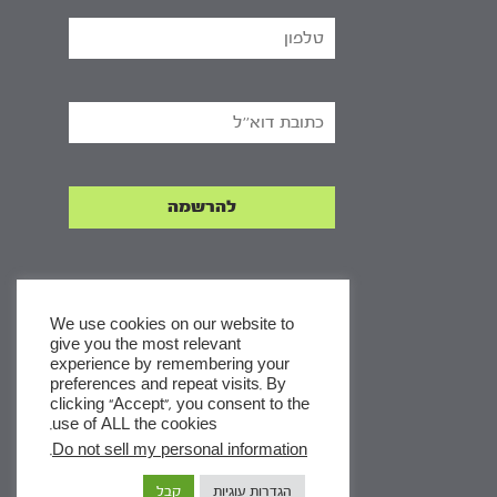
We use cookies on our website to
give you the most relevant
experience by remembering your
x
preferences and repeat visits. By
clicking “Accept”, you consent to the
לסדרות
use of ALL the cookies.
ומסלולי לימוד באתר
.
Do not sell my personal information
הגדרות עוגיות
קבל