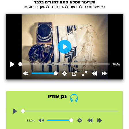
השיעור המלא פתח למנויים בלבד
באפשרותכם להרשם למנוי חינם למשך שבועיים
Play
38:04
Play
Mute
Settings
PIP
Enter
Rewind
Forward
fullscreen
15s
15s
נגן אודיו
Play
38:04
Mute
Settings
Rewind
Forward