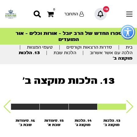
9+
0
התחבר
פתור
פתיחת
ספרו החדש של הרב יובל – אורות וכלים – אור
סדרות הפודקאסטים
סדרות הפודקאסטים
הסדרה המובילה החודש – דרך המלך
הסדרה המובילה החודש – דרך המלך
הצטרפו למהפכת הבריאות הטבעית >
פריט
המועדים
גישות
וכן
בית
|
סדרות הרצאות וקורסים
|
טעמי המצוות
|
רכזי
הלכה עם אשר אשרוב
|
הלכות שבת
|
13. הלכות
מוקצה ב’
13. הלכות מוקצה ב’
כות
13. הלכות
14. הלכות
15. סעודות
16. סעודות
17
א’
מוקצה ב’
מוקצה ג’
שבת א'
שבת ב'
שב