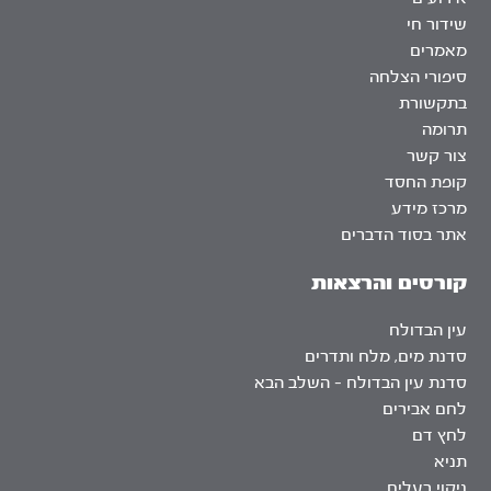
שידור חי
מאמרים
סיפורי הצלחה
בתקשורת
תרומה
צור קשר
קופת החסד
מרכז מידע
אתר בסוד הדברים
קורסים והרצאות
עין הבדולח
סדנת מים, מלח ותדרים
סדנת עין הבדולח – השלב הבא
לחם אבירים
לחץ דם
תניא
ניקוי רעלים