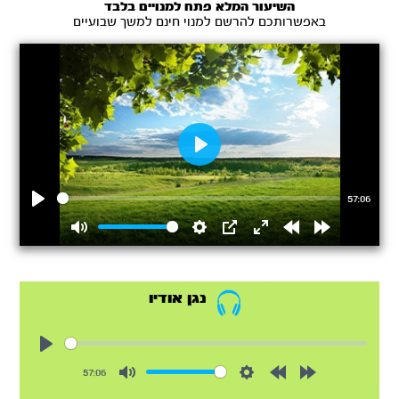
השיעור המלא פתח למנויים בלבד
באפשרותכם להרשם למנוי חינם למשך שבועיים
Play
57:06
Play
Mute
Settings
PIP
Enter
Rewind
Forward
fullscreen
15s
15s
נגן אודיו
Play
57:06
Mute
Settings
Rewind
Forward