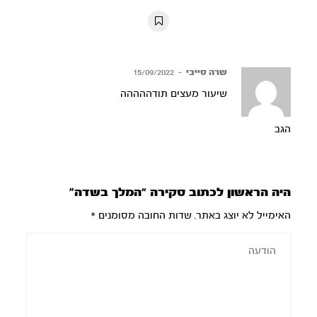
10s
10s
שרה סייבי
–
15/09/2022
שיעור מעצים תודההההה
הגב
היה הראשון לכתוב סקירה “המלך בשדה”
האימייל לא יוצג באתר.
שדות החובה מסומנים
*