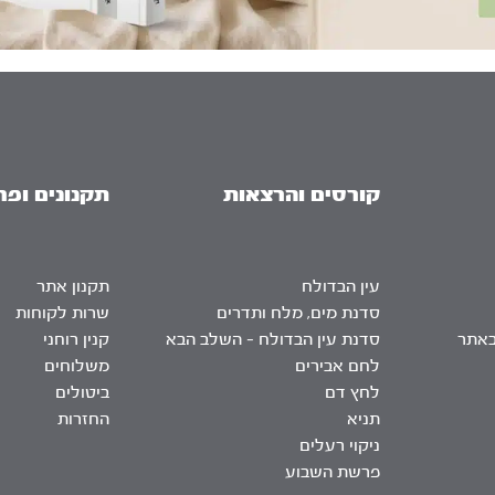
קורסים והרצאות
תקנונים ופר
עין הבדולח
תקנון אתר
סדנת מים, מלח ותדרים
שרות לקוחות
באתר
סדנת עין הבדולח – השלב הבא
קנין רוחני
לחם אבירים
משלוחים
לחץ דם
ביטולים
תניא
החזרות
ניקוי רעלים
פרשת השבוע