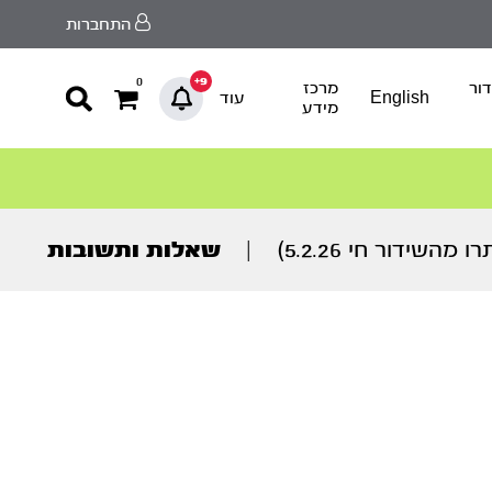
התחברות
9+
0
ור
מרכז
English
עוד
מידע
שידור חי 5.2.26)
|
שאלות ותשובות