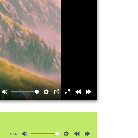
Mute
Settings
PIP
Enter
Rewind
Forward
fullscreen
15s
15s
18:37