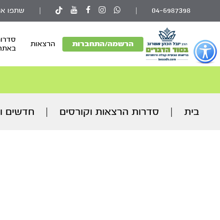
04-6987398
|
|
שתפו את
סדרות
פתור
הרשמה/התחברות
הרצאות
באתר
פתיחת
פריט
גישות
וכן
רכזי
בית
|
סדרות הרצאות וקורסים
|
חדשים ו